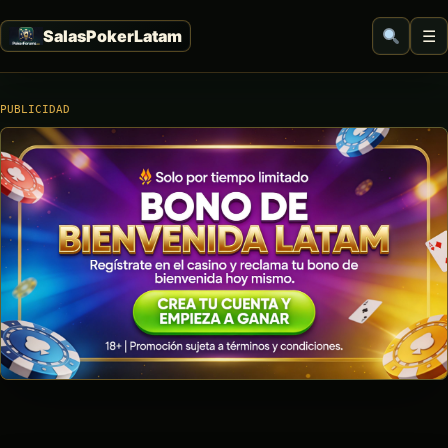
☰
PUBLICIDAD