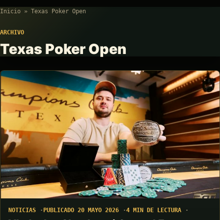
Inicio
»
Texas Poker Open
ARCHIVO
Texas Poker Open
NOTICIAS
PUBLICADO 20 MAYO 2026
4 MIN DE LECTURA