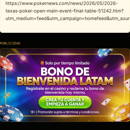
https://www.pokernews.com/news/2026/05/2026-
texas-poker-open-main-event-final-table-51242.htm?
utm_medium=feed&utm_campaign=homefeed&utm_sour
PUBLICIDAD