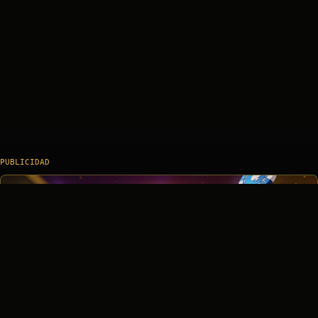
PUBLICIDAD