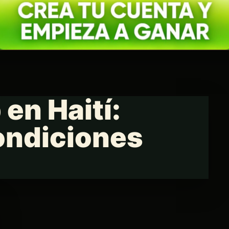
en Haití:
ondiciones