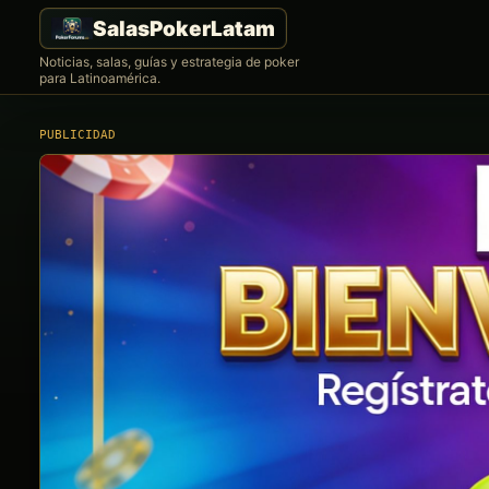
Noticias, salas, guías y estrategia de poker
para Latinoamérica.
PUBLICIDAD