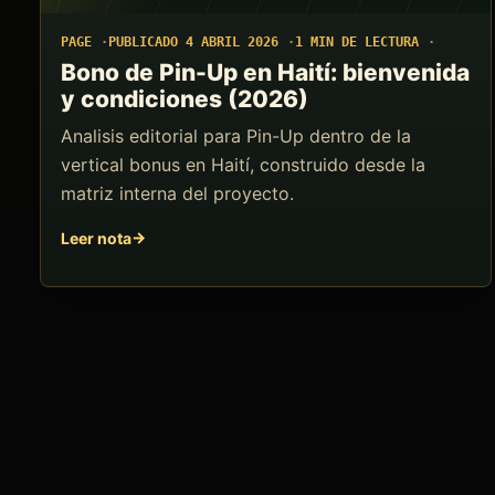
PAGE
PUBLICADO 4 ABRIL 2026
1 MIN DE LECTURA
Bono de Pin-Up en Haití: bienvenida
y condiciones (2026)
Analisis editorial para Pin-Up dentro de la
vertical bonus en Haití, construido desde la
matriz interna del proyecto.
Leer nota