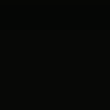
PUBLICIDAD