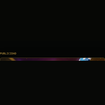
PUBLICIDAD