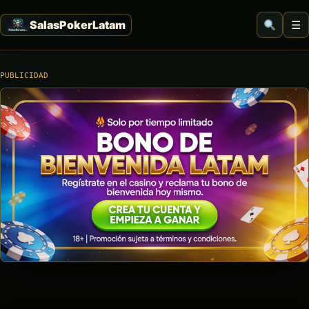
☰
PUBLICIDAD