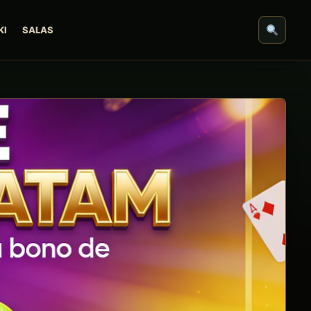
KI
SALAS