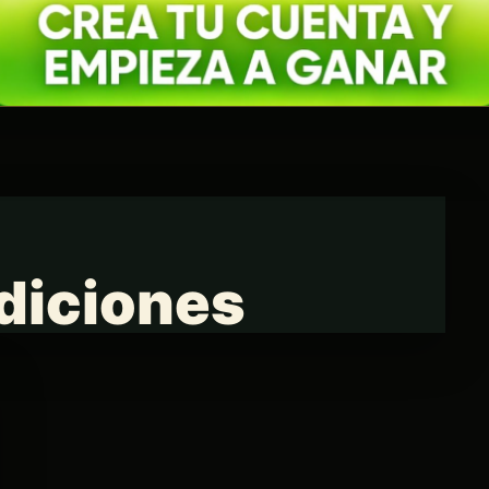
diciones