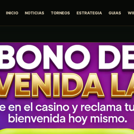
INICIO
NOTICIAS
TORNEOS
ESTRATEGIA
GUIAS
WI