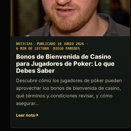
NOTICIAS
PUBLICADO 10 JUNIO 2026
6 MIN DE LECTURA
DIEGO PAREDES
Bonos de Bienvenida de Casino
para Jugadores de Poker: Lo que
Debes Saber
Descubre cómo los jugadores de póker pueden
aprovechar los bonos de bienvenida de casino,
qué términos y condiciones revisar, y cómo
asegurar…
Leer nota