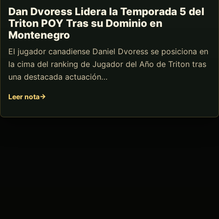
Dan Dvoress Lidera la Temporada 5 del
Triton POY Tras su Dominio en
Montenegro
El jugador canadiense Daniel Dvoress se posiciona en
la cima del ranking de Jugador del Año de Triton tras
una destacada actuación…
Leer nota