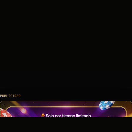
PUBLICIDAD