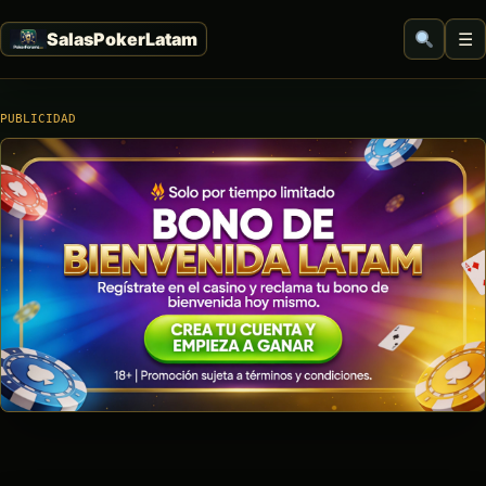
☰
PUBLICIDAD