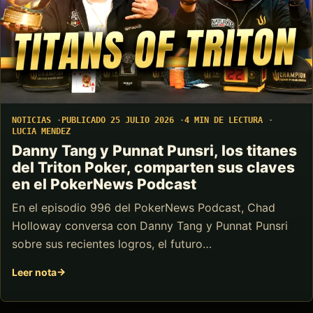
NOTICIAS
PUBLICADO 25 JULIO 2026
4 MIN DE LECTURA
LUCIA MENDEZ
Danny Tang y Punnat Punsri, los titanes
del Triton Poker, comparten sus claves
en el PokerNews Podcast
En el episodio 996 del PokerNews Podcast, Chad
Holloway conversa con Danny Tang y Punnat Punsri
sobre sus recientes logros, el futuro…
Leer nota