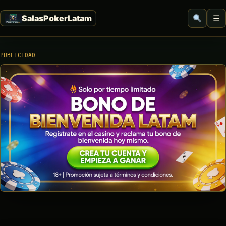
☰
PUBLICIDAD