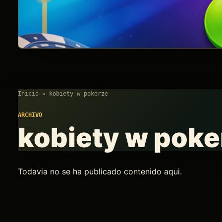
Inicio
»
kobiety w pokerze
ARCHIVO
kobiety w poke
Todavia no se ha publicado contenido aqui.