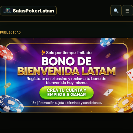
☰
PUBLICIDAD