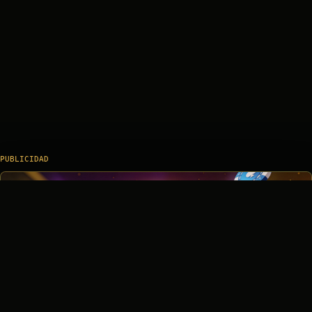
PUBLICIDAD