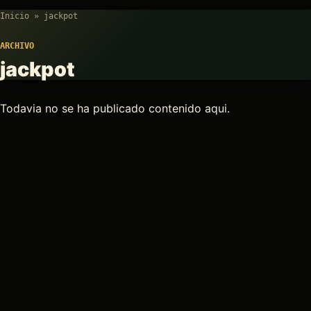
Inicio
»
jackpot
ARCHIVO
jackpot
Todavia no se ha publicado contenido aqui.