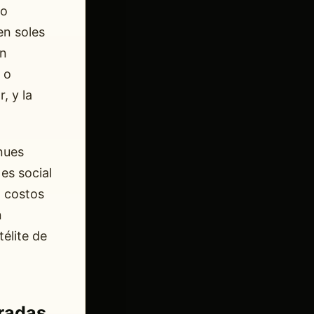
mo
en soles
on
 o
, y la
nues
 es social
n costos
n
élite de
tradas