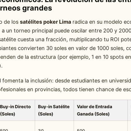
orneos grandes
o de los
satélites poker Lima
radica en su modelo ec
 a un torneo principal puede oscilar entre 200 y 2000
atélite cuesta una fracción, multiplicando tu ROI pote
iantes convierten 30 soles en valor de 1000 soles, 
nden de la estructura (por ejemplo, 1 en 10 spots en 
.
d fomenta la inclusión: desde estudiantes en universi
fesionales en provincias, todos tienen chance de esc
Buy-in Directo
Buy-in Satélite
Valor de Entrada
(Soles)
(Soles)
Ganada (Soles)
500
30
500