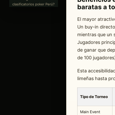
clasificatorios poker Perú?
baratas a t
El mayor atractiv
Un buy-in directo
mientras que un s
Jugadores princip
de ganar que depe
de 100 jugadores)
Esta accesibilida
limeñas hasta pro
Tipo de Torneo
Main Event