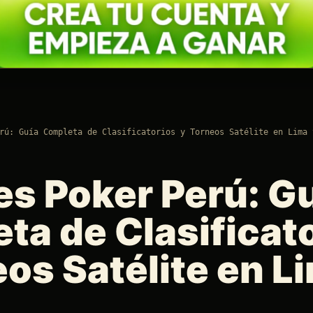
rú: Guía Completa de Clasificatorios y Torneos Satélite en Lima 
es Poker Perú: G
ta de Clasificat
os Satélite en L