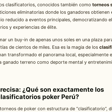
tos clasificatorios, conocidos también como
torneos s
iciones eliminatorias donde los ganadores obtienen
cio reducido a eventos principales, democratizando e
ios y experiencias de élite.
mar un buy-in de apenas unos soles en una plaza par
ías de cientos de miles. Esa es la magia de los
clasif
 han transformado el panorama local, especialmente 
a ganado terreno como deporte mental y entretenim
precisa: ¿Qué son exactamente los
clasificatorios poker Perú?
 torneos de poker con estructura de “clasificatorio”, 