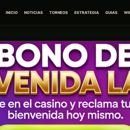
INICIO
NOTICIAS
TORNEOS
ESTRATEGIA
GUIAS
WI