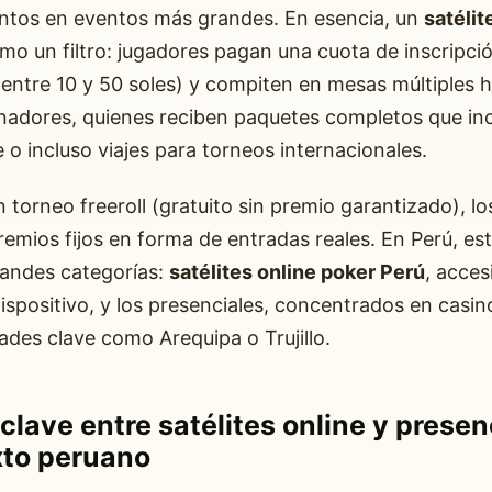
entos en eventos más grandes. En esencia, un
satélit
o un filtro: jugadores pagan una cuota de inscripció
entre 10 y 50 soles) y compiten en mesas múltiples 
anadores, quienes reciben paquetes completos que in
 o incluso viajes para torneos internacionales.
n torneo freeroll (gratuito sin premio garantizado), lo
premios fijos en forma de entradas reales. En Perú, es
randes categorías:
satélites online poker Perú
, acces
ispositivo, y los presenciales, concentrados en casin
ades clave como Arequipa o Trujillo.
clave entre satélites online y presen
xto peruano