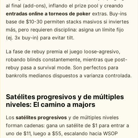
al final (add-ons), inflando el prize pool y creando
entradas online a torneos de poker
extras. Buy-ins
base de $10-30 permiten stacks masivos si inviertes
más, pero requieren disciplina: asigna un límite fijo
(ej. 3x buy-in) para evitar tilt.
La fase de rebuy premia el juego loose-agresivo,
robando blinds constantemente, mientras que post-
rebuy pasa a survival mode. Son perfectos para
bankrolls medianos dispuestos a varianza controlada.
Satélites progresivos y de múltiples
niveles: El camino a majors
Los
satélites progresivos
y de múltiples niveles
forman cadenas: gana un satélite de $1 para entrar a
uno de $11, luego a $55, escalando hacia WSOP