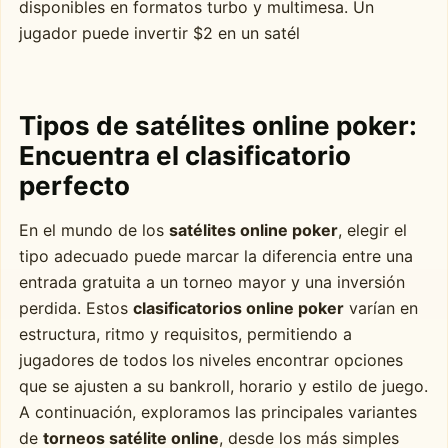
disponibles en formatos turbo y multimesa. Un
jugador puede invertir $2 en un satél
Tipos de satélites online poker:
Encuentra el clasificatorio
perfecto
En el mundo de los
satélites online poker
, elegir el
tipo adecuado puede marcar la diferencia entre una
entrada gratuita a un torneo mayor y una inversión
perdida. Estos
clasificatorios online poker
varían en
estructura, ritmo y requisitos, permitiendo a
jugadores de todos los niveles encontrar opciones
que se ajusten a su bankroll, horario y estilo de juego.
A continuación, exploramos las principales variantes
de
torneos satélite online
, desde los más simples