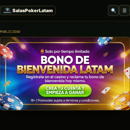
☰
PUBLICIDAD