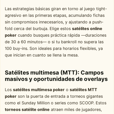
Las estrategias básicas giran en torno al juego tight-
agresivo en las primeras etapas, acumulando fichas
sin compromisos innecesarios, y ajustando a push-
fold cerca del burbuja. Elige estos
satélites online
poker
cuando busques práctica rápida —duraciones
de 30 a 60 minutos— o si tu bankroll no supera las
100 buy-ins. Son ideales para horarios flexibles, ya
que inician en cuanto se llena la mesa.
Satélites multimesa (MTT): Campos
masivos y oportunidades de overlays
Los
satélites multimesa poker
o
satélites MTT
poker
son la puerta de entrada a torneos gigantes
como el Sunday Million o series como SCOOP. Estos
torneos satélite online
atraen miles de jugadores,