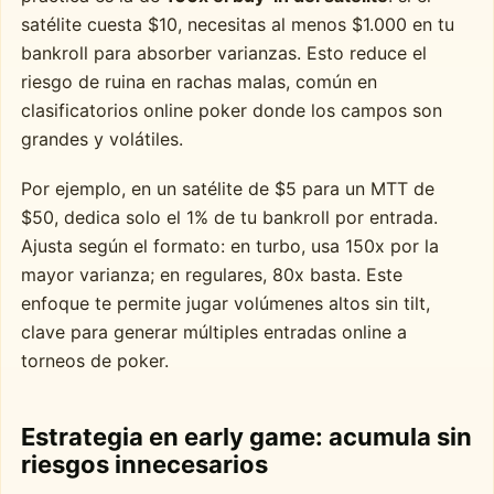
satélite cuesta $10, necesitas al menos $1.000 en tu
bankroll para absorber varianzas. Esto reduce el
riesgo de ruina en rachas malas, común en
clasificatorios online poker donde los campos son
grandes y volátiles.
Por ejemplo, en un satélite de $5 para un MTT de
$50, dedica solo el 1% de tu bankroll por entrada.
Ajusta según el formato: en turbo, usa 150x por la
mayor varianza; en regulares, 80x basta. Este
enfoque te permite jugar volúmenes altos sin tilt,
clave para generar múltiples entradas online a
torneos de poker.
Estrategia en early game: acumula sin
riesgos innecesarios