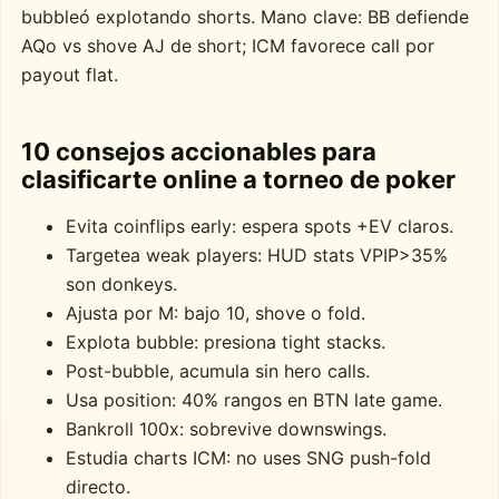
bubbleó explotando shorts. Mano clave: BB defiende
AQo vs shove AJ de short; ICM favorece call por
payout flat.
10 consejos accionables para
clasificarte online a torneo de poker
Evita coinflips early: espera spots +EV claros.
Targetea weak players: HUD stats VPIP>35%
son donkeys.
Ajusta por M: bajo 10, shove o fold.
Explota bubble: presiona tight stacks.
Post-bubble, acumula sin hero calls.
Usa position: 40% rangos en BTN late game.
Bankroll 100x: sobrevive downswings.
Estudia charts ICM: no uses SNG push-fold
directo.