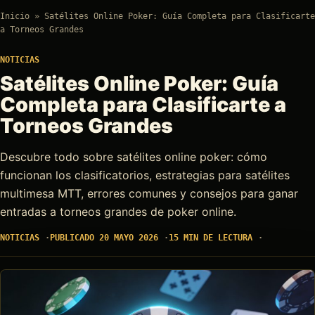
Inicio
»
Satélites Online Poker: Guía Completa para Clasificarte
a Torneos Grandes
NOTICIAS
Satélites Online Poker: Guía
Completa para Clasificarte a
Torneos Grandes
Descubre todo sobre satélites online poker: cómo
funcionan los clasificatorios, estrategias para satélites
multimesa MTT, errores comunes y consejos para ganar
entradas a torneos grandes de poker online.
NOTICIAS
PUBLICADO 20 MAYO 2026
15 MIN DE LECTURA