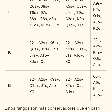
22+, A2s+, K2s+,
22+, A2s+,
A9s+,
Q6s+, J8s+,
K5s+, Q8s+,
KTs+,
5
T8s+, 97s+,
J9s+, T9s,
QJs,
86s+, 76s, A8o+,
A2o+, K9o+,
AJo+,
KTo+, QTo+, JTo
QTo+, JTo
KQo
22+,
22+, A2s+, K6s+,
22+, A2s+,
A2s+,
Q8s+, J9s+, T9s,
K9s+, QTs+,
10
KTs+,
87s+, ATo+,
JTs, AJo+,
QJs,
KJo+, QJo
KQo
AJo+
66+,
22+, A2s+, K9s+,
22+, A2s+,
A9s+,
15
QTs+, JTs, AJo+,
KTs+, QJs,
KJs+,
KQo
AJo+
AJo+
Estos rangos son más conservadores que en cash