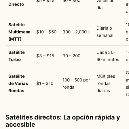
$5 – $25
50 – 300
veces al
Directo
e
día
o
Satélite
1
Diaria o
Multimesa
$10 – $50
300 – 2,000+
e
semanal
(MTT)
d
Satélite
Cada 30-
1
$3 – $15
30 – 200
Turbo
60 minutos
e
G
Satélite
Múltiples
100 – 500 por
a
de Varias
$1 – $10
rondas
ronda
s
Rondas
diarias
r
Satélites directos: La opción rápida y
accesible