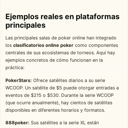
Ejemplos reales en plataformas
principales
Las principales salas de poker online han integrado
los
clasificatorios online poker
como componentes
centrales de sus ecosistemas de torneos. Aquí hay
ejemplos concretos de cómo funcionan en la
práctica:
PokerStars:
Ofrece satélites diarios a su serie
WCOOP. Un satélite de $5 puede otorgar entradas a
eventos de $215 o $530. Durante la serie WCOOP
(que ocurre anualmente), hay cientos de satélites
disponibles en diferentes horarios y formatos.
888poker:
Sus satélites a la serie XL están