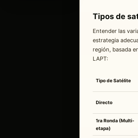
Tipos de sat
Entender las var
estrategia adecu
región, basada e
LAPT:
Tipo de Satélite
Directo
1ra Ronda (Multi-
etapa)