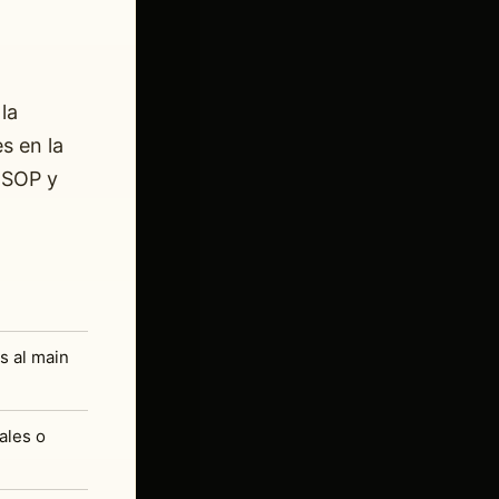
la
s en la
BSOP y
s al main
ales o