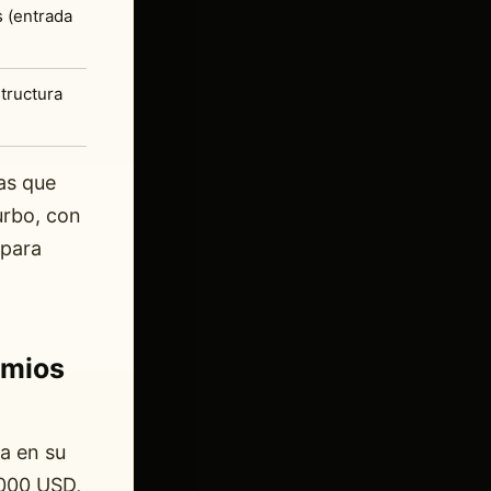
 (entrada
tructura
as que
urbo, con
 para
emios
a en su
2000 USD,