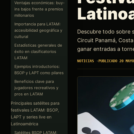
Ventajas económicas: buy-
Latino
ins bajos frente a premios
millonarios
Importancia para LATAM:
accesibilidad geográfica y
Descubre todo sobre s
cultural
Circuit Panamá, Costa 
Estadísticas generales de
ganar entradas a torn
éxito en clasificatorios
LATAM
NOTICIAS
PUBLICADO 20 MAYO
Ejemplos introductorios:
BSOP y LAPT como pilares
Beneficios clave para
jugadores recreativos y
pros en LATAM
Principales satélites para
festivales LATAM: BSOP,
LAPT y series live en
Latinoamérica
Satélites BSOP LATAM: