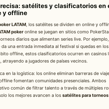
recisa: satélites y clasificatorios en 
 y offline
poker LATAM
, los satélites se dividen en online y offli
LATAM poker
online se juegan en sitios como PokerSta
orneos diarios que alimentan series live. Por ejemplo,
te da una entrada inmediata al festival si quedas en lo
bito offline, estos clasificatorios ocurren en casinos 
s, atrayendo a jugadores de países vecinos.
ca en la logística: los online eliminan barreras de viaje
 offline fomentan comunidades presenciales. Ambos
tivo común de filtrar talento a través de múltiples r
olo los mejores avancen a los
satélites para torneos