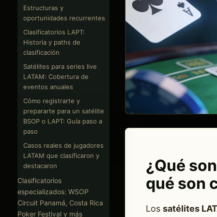
Estructuras y
oportunidades recurrentes
Clasificatorios LAPT:
Historia y paths de
clasificación
Satélites para series live
LATAM: Cobertura de
eventos anuales
Cómo registrarte y
prepararte para un satélite
BSOP o LAPT: Guía paso a
paso
Casos reales de jugadores
LATAM que clasificaron y
¿Qué son 
destacaron
qué son c
Clasificatorios
especializados: WSOP
Circuit Panamá, Costa Rica
Los
satélites LA
Poker Festival y más