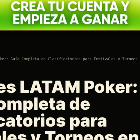
ker: Guía Completa de Clasificatorios para Festivales y Torneos 
tes LATAM Poker:
ompleta de
catorios para
ales y Torneos en