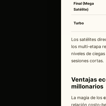
Final (Mega
Satélite)
Turbo
Los satélites dir
los multi-etapa r
niveles de ciegas
sesiones cortas.
Ventajas ec
millonarios
La magia de los
c
relación costo-b