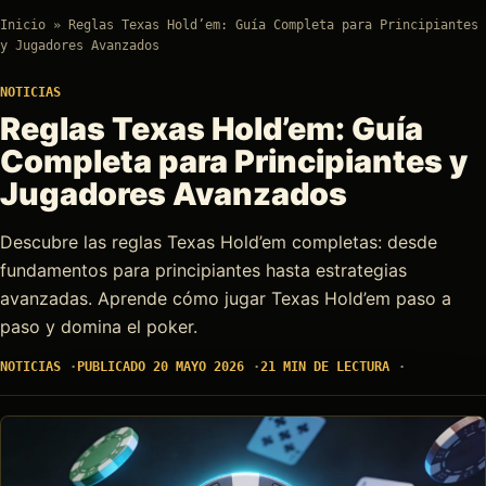
Inicio
»
Reglas Texas Hold’em: Guía Completa para Principiantes
y Jugadores Avanzados
NOTICIAS
Reglas Texas Hold’em: Guía
Completa para Principiantes y
Jugadores Avanzados
Descubre las reglas Texas Hold’em completas: desde
fundamentos para principiantes hasta estrategias
avanzadas. Aprende cómo jugar Texas Hold’em paso a
paso y domina el poker.
NOTICIAS
PUBLICADO 20 MAYO 2026
21 MIN DE LECTURA