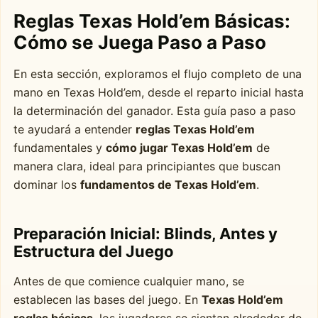
Reglas Texas Hold’em Básicas:
Cómo se Juega Paso a Paso
En esta sección, exploramos el flujo completo de una
mano en Texas Hold’em, desde el reparto inicial hasta
la determinación del ganador. Esta guía paso a paso
te ayudará a entender
reglas Texas Hold’em
fundamentales y
cómo jugar Texas Hold’em
de
manera clara, ideal para principiantes que buscan
dominar los
fundamentos de Texas Hold’em
.
Preparación Inicial: Blinds, Antes y
Estructura del Juego
Antes de que comience cualquier mano, se
establecen las bases del juego. En
Texas Hold’em
reglas básicas
, los jugadores se sientan alrededor de