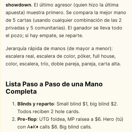
showdown
. El último agresor (quien hizo la última
apuesta) muestra primero. Se compara la mejor mano
de 5 cartas (usando cualquier combinación de las 2
privadas y 5 comunitarias). El ganador se lleva todo
el pozo; si hay empate, se reparte.
Jerarquía rápida de manos (de mayor a menor):
escalera real, escalera de color, póker, full house,
color, escalera, trío, doble pareja, pareja, carta alta.
Lista Paso a Paso de una Mano
Completa
Blinds y reparto
: Small blind $1, big blind $2.
Todos reciben 2 hole cards.
Pre-flop
: UTG foldea, MP raisea a $6. Hero (tú)
con A♠K♦ calls $6. Big blind calls.