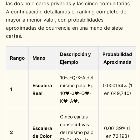
las dos hole cards privadas y las cinco comunitarias.
A continuación, detallamos el ranking completo de
mayor a menor valor, con probabilidades
aproximadas de ocurrencia en una mano de siete
cartas.
Descripción y
Probabilidad
Rango
Mano
Ejemplo
Aproximada
10-J-Q-K-A del
Escalera
mismo palo. Ej:
0.000154% (1
1
Real
10♥-J♥-Q♥-
en 649,740)
K♥-A♥.
Cinco cartas
consecutivas
Escalera
0.00139% (1
2
del mismo palo.
de Color
en 72,193)