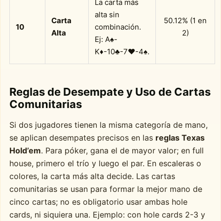
La carta más
alta sin
Carta
50.12% (1 en
10
combinación.
Alta
2)
Ej: A♠-
K♦-10♣-7♥-4♠.
Reglas de Desempate y Uso de Cartas
Comunitarias
Si dos jugadores tienen la misma categoría de mano,
se aplican desempates precisos en las
reglas Texas
Hold’em
. Para póker, gana el de mayor valor; en full
house, primero el trío y luego el par. En escaleras o
colores, la carta más alta decide. Las cartas
comunitarias se usan para formar la mejor mano de
cinco cartas; no es obligatorio usar ambas hole
cards, ni siquiera una. Ejemplo: con hole cards 2-3 y