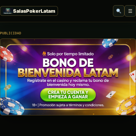
☰
PUBLICIDAD