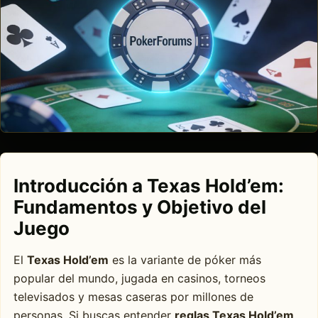
Introducción a Texas Hold’em:
Fundamentos y Objetivo del
Juego
El
Texas Hold’em
es la variante de póker más
popular del mundo, jugada en casinos, torneos
televisados y mesas caseras por millones de
personas. Si buscas entender
reglas Texas Hold’em