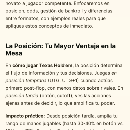
novato a jugador competente. Enfocaremos en
posición, odds, gestión de bankroll y diferencias
entre formatos, con ejemplos reales para que
apliques estos conceptos de inmediato.
La Posición: Tu Mayor Ventaja en la
Mesa
En
cómo jugar Texas Hold’em
, la posición determina
el flujo de información y tus decisiones. Juegas
en
posición temprana
(UTG, UTG+1) cuando actúas
primero post-flop, con menos datos sobre rivales. En
posición tardía
(botón, cutoff), ves las acciones
ajenas antes de decidir, lo que amplifica tu poder.
Impacto práctico:
Desde posición tardía, amplía tu
rango de manos jugables (hasta 30-40% en botón vs.