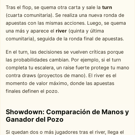
Tras el flop, se quema otra carta y sale la
turn
(cuarta comunitaria). Se realiza una nueva ronda de
apuestas con las mismas acciones. Luego, se quema
una más y aparece el
river
(quinta y última
comunitaria), seguida de la ronda final de apuestas.
En el turn, las decisiones se vuelven críticas porque
las probabilidades cambian. Por ejemplo, si el turn
completa tu escalera, un raise fuerte protege tu mano
contra draws (proyectos de mano). El river es el
momento de valor máximo, donde las apuestas
finales definen el pozo.
Showdown: Comparación de Manos y
Ganador del Pozo
Si quedan dos o más jugadores tras el river, llega el