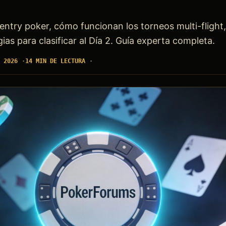
entry poker, cómo funcionan los torneos multi-flight,
ias para clasificar al Día 2. Guía experta completa.
 2026
14 MIN DE LECTURA