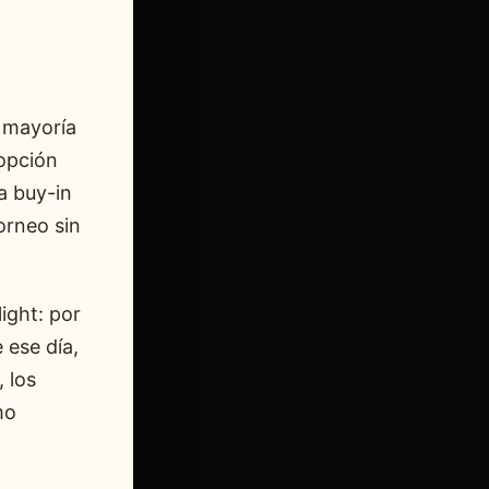
 mayoría
 opción
a buy-in
orneo sin
light: por
 ese día,
, los
mo