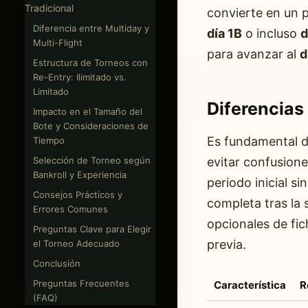
Tradicional
convierte en un p
Diferencia entre Multiday y
día 1B
o incluso
d
Multi-Flight
para avanzar al
d
Estructura de Torneos con
Re-Entry: Ilimitado vs.
Limitado
Diferencias
Impacto en el Tamaño del
Bote y Consideraciones de
Es fundamental di
Tiempo
Selección de Torneo según
evitar confusione
Bankroll y Experiencia
periodo inicial si
Consejos Prácticos y
completa tras la 
Errores Comunes
opcionales de fich
Preguntas Clave para Elegir
previa.
el Torneo Adecuado
Conclusión
Preguntas Frecuentes
Característica
R
(FAQ)