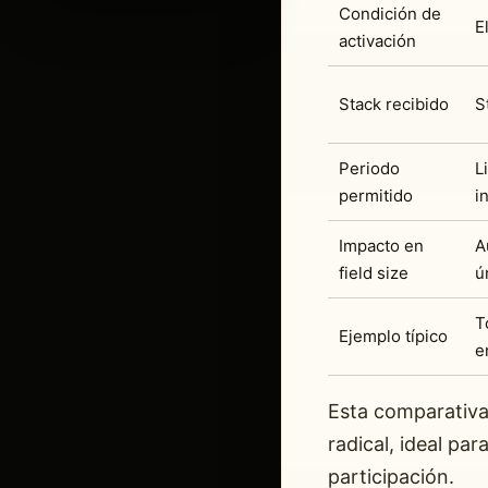
Condición de
E
activación
Stack recibido
S
Periodo
L
permitido
i
Impacto en
A
field size
ú
T
Ejemplo típico
e
Esta comparativa
radical, ideal par
participación.