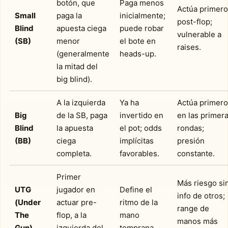
botón, que
Paga menos
Actúa primero
Small
paga la
inicialmente;
post-flop;
Blind
apuesta ciega
puede robar
vulnerable a
(SB)
menor
el bote en
raises.
(generalmente
heads-up.
la mitad del
big blind).
A la izquierda
Ya ha
Actúa primero
Big
de la SB, paga
invertido en
en las primer
Blind
la apuesta
el pot; odds
rondas;
(BB)
ciega
implícitas
presión
completa.
favorables.
constante.
Primer
Más riesgo si
UTG
jugador en
Define el
info de otros;
(Under
actuar pre-
ritmo de la
range de
The
flop, a la
mano
manos más
Gun)
izquierda del
temprana.