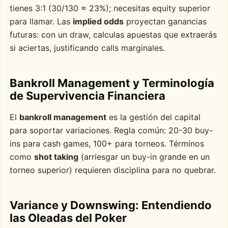
tienes 3:1 (30/130 ≈ 23%); necesitas equity superior
para llamar. Las
implied odds
proyectan ganancias
futuras: con un draw, calculas apuestas que extraerás
si aciertas, justificando calls marginales.
Bankroll Management y Terminología
de Supervivencia Financiera
El
bankroll management
es la gestión del capital
para soportar variaciones. Regla común: 20-30 buy-
ins para cash games, 100+ para torneos. Términos
como
shot taking
(arriesgar un buy-in grande en un
torneo superior) requieren disciplina para no quebrar.
Variance y Downswing: Entendiendo
las Oleadas del Poker