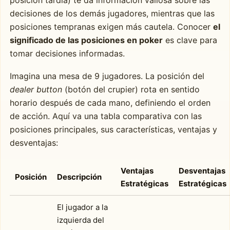
decisiones de los demás jugadores, mientras que las
posiciones tempranas exigen más cautela. Conocer
el
significado de las posiciones en poker
es clave para
tomar decisiones informadas.
Imagina una mesa de 9 jugadores. La posición del
dealer button
(botón del crupier) rota en sentido
horario después de cada mano, definiendo el orden
de acción. Aquí va una tabla comparativa con las
posiciones principales, sus características, ventajas y
desventajas:
Ventajas
Desventajas
Posición
Descripción
Estratégicas
Estratégicas
El jugador a la
izquierda del