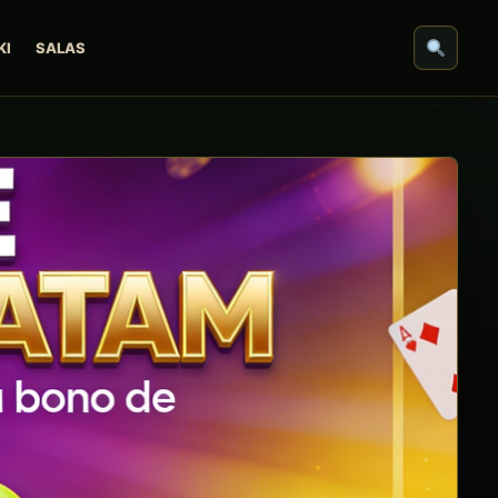
KI
SALAS