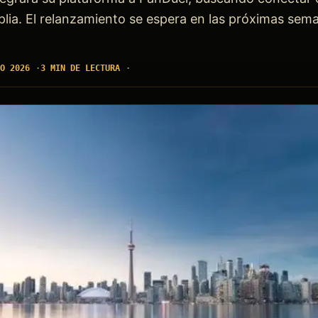
lia. El relanzamiento se espera en las próximas sema
O 2026
3 MIN DE LECTURA