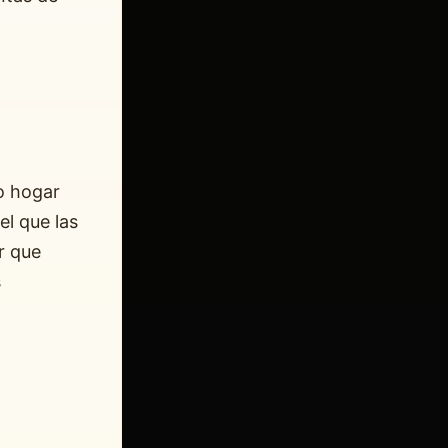
o hogar
el que las
r que
s