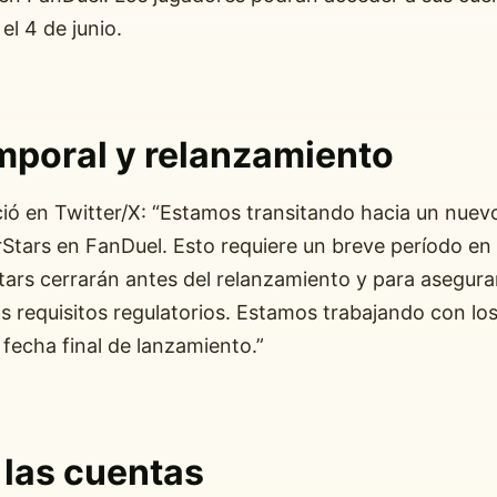
el 4 de junio.
mporal y relanzamiento
ió en Twitter/X: “Estamos transitando hacia un nuev
Stars en FanDuel. Esto requiere un breve período en 
ars cerrarán antes del relanzamiento y para asegura
 requisitos regulatorios. Estamos trabajando con lo
 fecha final de lanzamiento.”
 las cuentas