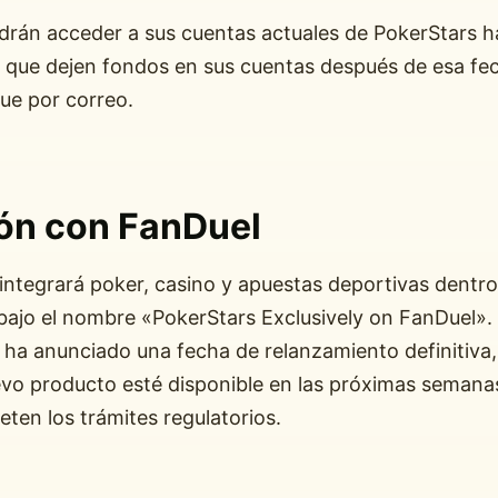
drán acceder a sus cuentas actuales de PokerStars ha
os que dejen fondos en sus cuentas después de esa fe
ue por correo.
ión con FanDuel
integrará poker, casino y apuestas deportivas dentro
bajo el nombre «PokerStars Exclusively on FanDuel».
ha anunciado una fecha de relanzamiento definitiva,
evo producto esté disponible en las próximas semana
ten los trámites regulatorios.