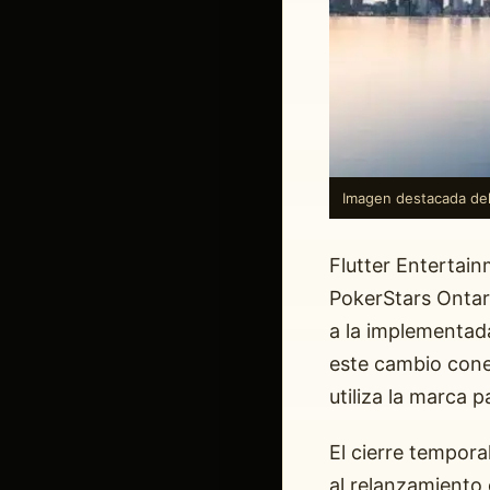
Imagen destacada del 
Flutter Entertain
PokerStars Ontari
a la implementad
este cambio cone
utiliza la marca 
El cierre tempora
al relanzamiento