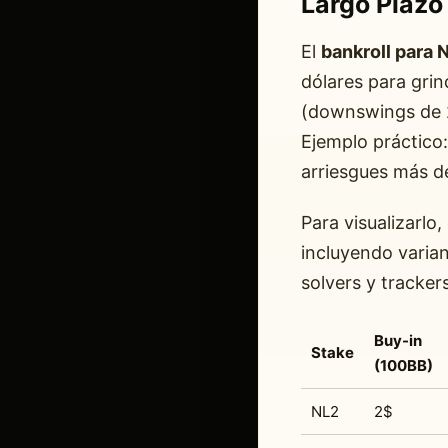
Largo Plazo
El
bankroll para 
dólares para grin
(downswings de 2
Ejemplo práctico:
arriesgues más de
Para visualizarlo
incluyendo varia
solvers y trackers
Buy-in
Stake
(100BB)
NL2
2$