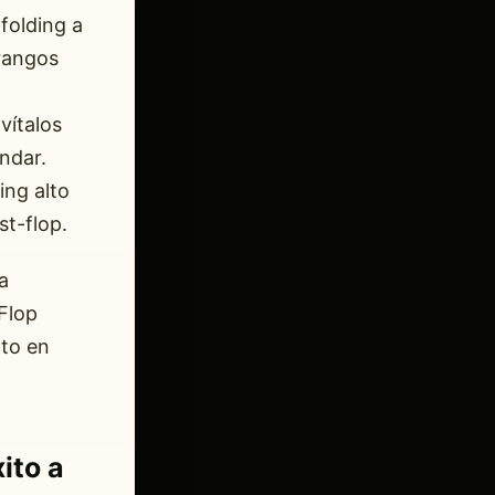
folding a
 rangos
vítalos
ndar.
ing alto
t-flop.
a
Flop
ato en
ito a