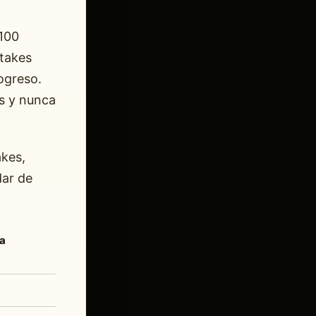
100
stakes
ogreso.
as y nunca
kes,
dar de
a