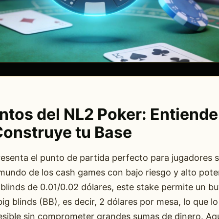
tos del NL2 Poker: Entiende 
Construye tu Base
esenta el punto de partida perfecto para jugadores s
mundo de los cash games con bajo riesgo y alto pote
blinds de 0.01/0.02 dólares, este stake permite un bu
ig blinds (BB), es decir, 2 dólares por mesa, lo que lo
esible sin comprometer grandes sumas de dinero. Aq