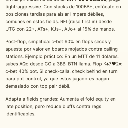
tight-aggressive. Con stacks de 100BB+, enfócate en
posiciones tardías para aislar limpers débiles,
comunes en estos fields. RFI (raise first in) desde
UTG con 22+, ATs+, KJs+, AJo+ al 15% de manos.
Post-flop, simplifica: c-bet 60% en flops secos y
apuesta por valor en boards mojados contra calling
stations. Ejemplo práctico: En un MTT de 11 dólares,
subes AQo desde CO a 3BB, BTN llama. Flop K♠7♥2♦:
c-bet 40% pot. Si check-calla, check behind en turn
para pot control, ya que estos jugadores pagan
demasiado con top pair débil.
Adapta a fields grandes: Aumenta el fold equity en
late position, pero reduce bluffs contra regs
identificables.