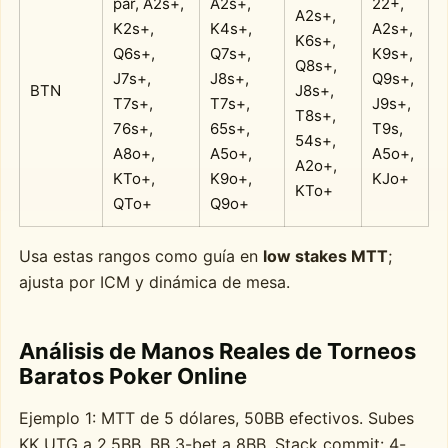
par, A2s+,
A2s+,
22+,
A2s+,
K2s+,
K4s+,
A2s+,
K6s+,
Q6s+,
Q7s+,
K9s+,
Q8s+,
J7s+,
J8s+,
Q9s+,
BTN
J8s+,
T7s+,
T7s+,
J9s+,
T8s+,
76s+,
65s+,
T9s,
54s+,
A8o+,
A5o+,
A5o+,
A2o+,
KTo+,
K9o+,
KJo+
KTo+
QTo+
Q9o+
Usa estas rangos como guía en
low stakes MTT
;
ajusta por ICM y dinámica de mesa.
Análisis de Manos Reales de Torneos
Baratos Poker Online
Ejemplo 1: MTT de 5 dólares, 50BB efectivos. Subes
KK UTG a 2.5BB, BB 3-bet a 8BB. Stack commit: 4-