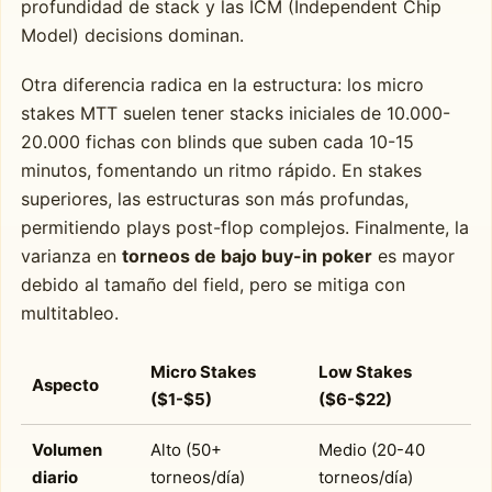
profundidad de stack y las ICM (Independent Chip
Model) decisions dominan.
Otra diferencia radica en la estructura: los micro
stakes MTT suelen tener stacks iniciales de 10.000-
20.000 fichas con blinds que suben cada 10-15
minutos, fomentando un ritmo rápido. En stakes
superiores, las estructuras son más profundas,
permitiendo plays post-flop complejos. Finalmente, la
varianza en
torneos de bajo buy-in poker
es mayor
debido al tamaño del field, pero se mitiga con
multitableo.
Micro Stakes
Low Stakes
Aspecto
($1-$5)
($6-$22)
Volumen
Alto (50+
Medio (20-40
diario
torneos/día)
torneos/día)