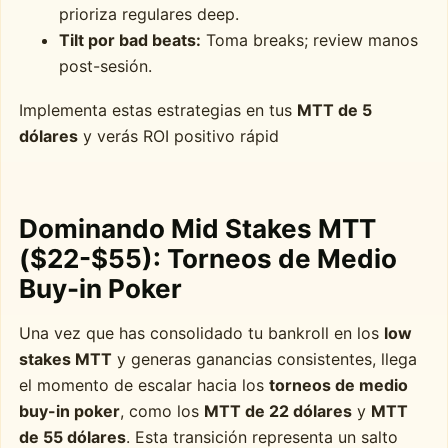
prioriza regulares deep.
Tilt por bad beats:
Toma breaks; review manos
post-sesión.
Implementa estas estrategias en tus
MTT de 5
dólares
y verás ROI positivo rápid
Dominando Mid Stakes MTT
($22-$55): Torneos de Medio
Buy-in Poker
Una vez que has consolidado tu bankroll en los
low
stakes MTT
y generas ganancias consistentes, llega
el momento de escalar hacia los
torneos de medio
buy-in poker
, como los
MTT de 22 dólares
y
MTT
de 55 dólares
. Esta transición representa un salto