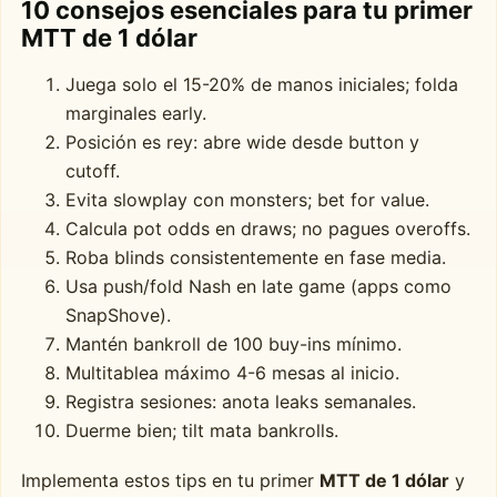
10 consejos esenciales para tu primer
MTT de 1 dólar
Juega solo el 15-20% de manos iniciales; folda
marginales early.
Posición es rey: abre wide desde button y
cutoff.
Evita slowplay con monsters; bet for value.
Calcula pot odds en draws; no pagues overoffs.
Roba blinds consistentemente en fase media.
Usa push/fold Nash en late game (apps como
SnapShove).
Mantén bankroll de 100 buy-ins mínimo.
Multitablea máximo 4-6 mesas al inicio.
Registra sesiones: anota leaks semanales.
Duerme bien; tilt mata bankrolls.
Implementa estos tips en tu primer
MTT de 1 dólar
y