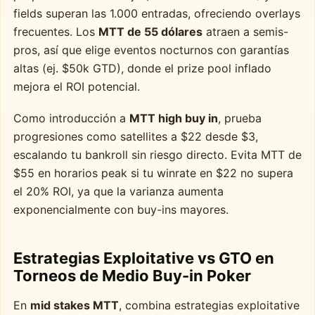
fields superan las 1.000 entradas, ofreciendo overlays
frecuentes. Los
MTT de 55 dólares
atraen a semis-
pros, así que elige eventos nocturnos con garantías
altas (ej. $50k GTD), donde el prize pool inflado
mejora el ROI potencial.
Como introducción a
MTT high buy in
, prueba
progresiones como satellites a $22 desde $3,
escalando tu bankroll sin riesgo directo. Evita MTT de
$55 en horarios peak si tu winrate en $22 no supera
el 20% ROI, ya que la varianza aumenta
exponencialmente con buy-ins mayores.
Estrategias Exploitative vs GTO en
Torneos de Medio Buy-in Poker
En
mid stakes MTT
, combina estrategias exploitative