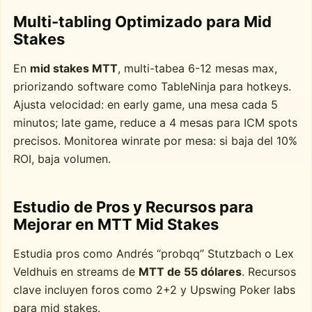
Multi-tabling Optimizado para Mid
Stakes
En
mid stakes MTT
, multi-tabea 6-12 mesas max,
priorizando software como TableNinja para hotkeys.
Ajusta velocidad: en early game, una mesa cada 5
minutos; late game, reduce a 4 mesas para ICM spots
precisos. Monitorea winrate por mesa: si baja del 10%
ROI, baja volumen.
Estudio de Pros y Recursos para
Mejorar en MTT Mid Stakes
Estudia pros como Andrés “probqq” Stutzbach o Lex
Veldhuis en streams de
MTT de 55 dólares
. Recursos
clave incluyen foros como 2+2 y Upswing Poker labs
para mid stakes.