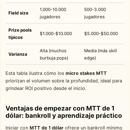
1.000-10.000
500-3.000
Field size
jugadores
jugadores
Prize pools
$1.000-$10.000
$5.000-$50.000
típicos
Alta (muchos
Media (más skill
Varianza
burbuja pops)
edge)
Esta tabla ilustra cómo los
micro stakes MTT
priorizan el volumen sobre la profundidad, ideal para
grindear ROI positivo desde el inicio.
Ventajas de empezar con MTT de 1
dólar: bankroll y aprendizaje práctico
Iniciar con
MTT de 1 dólar
ofrece un bankroll mínimo