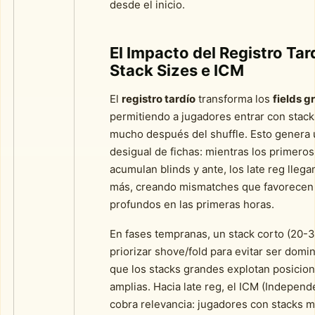
desde el inicio.
El Impacto del Registro Tar
Stack Sizes e ICM
El
registro tardío
transforma los
fields g
permitiendo a jugadores entrar con stac
mucho después del shuffle. Esto genera 
desigual de fichas: mientras los primeros
acumulan blinds y ante, los late reg lleg
más, creando mismatches que favorecen 
profundos en las primeras horas.
En fases tempranas, un stack corto (20-
priorizar shove/fold para evitar ser domi
que los stacks grandes explotan posicion
amplias. Hacia late reg, el ICM (Indepen
cobra relevancia: jugadores con stacks m