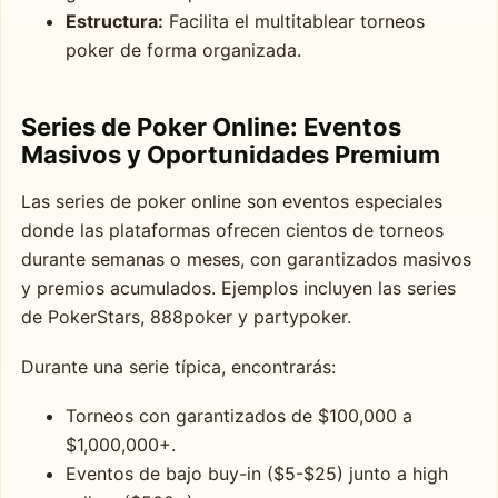
Estructura:
Facilita el multitablear torneos
poker de forma organizada.
Series de Poker Online: Eventos
Masivos y Oportunidades Premium
Las series de poker online son eventos especiales
donde las plataformas ofrecen cientos de torneos
durante semanas o meses, con garantizados masivos
y premios acumulados. Ejemplos incluyen las series
de PokerStars, 888poker y partypoker.
Durante una serie típica, encontrarás:
Torneos con garantizados de $100,000 a
$1,000,000+.
Eventos de bajo buy-in ($5-$25) junto a high