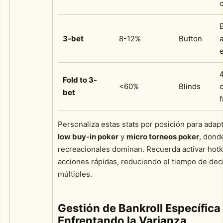
E
3-bet
8-12%
Button
e
4
Fold to 3-
<60%
Blinds
bet
Personaliza estas stats por posición para adap
low buy-in poker
y
micro torneos poker
, donde
recreacionales dominan. Recuerda activar hot
acciones rápidas, reduciendo el tiempo de de
múltiples.
Gestión de Bankroll Específica
Enfrentando la Varianza