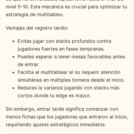
nivel 5-10. Esta mecánica es crucial para optimizar tu
estrategia de multitableo.
Ventajas del registro tardío:
Evitas jugar con stacks profundos contra
jugadores fuertes en fases tempranas.
Puedes esperar a tener mesas favorables antes
de entrar.
Facilita el multitablear al no requerir atención
simultánea en múltiples torneos desde el inicio.
Reduces la varianza jugando con stacks más
cortos donde tu edge es mayor.
Sin embargo, entrar tarde significa comenzar con
menos fichas que los jugadores que entraron al inicio,
requiriendo ajustes estratégicos inmediatos.