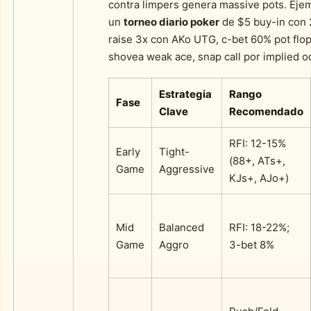
contra limpers genera massive pots. Ejem
un
torneo diario poker
de $5 buy-in con 
raise 3x con AKo UTG, c-bet 60% pot flop s
shovea weak ace, snap call por implied o
Estrategia
Rango
Fase
Clave
Recomendado
RFI: 12-15%
Early
Tight-
(88+, ATs+,
Game
Aggressive
KJs+, AJo+)
Mid
Balanced
RFI: 18-22%;
Game
Aggro
3-bet 8%