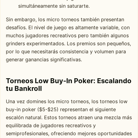
simultáneamente sin saturarte.
Sin embargo, los micro torneos también presentan
desafíos. El nivel de juego es altamente variable, con
muchos jugadores recreativos pero también algunos
grinders experimentados. Los premios son pequeños,
por lo que necesitarás consistencia y volumen para
generar ganancias significativas.
Torneos Low Buy-In Poker: Escalando
tu Bankroll
Una vez domines los micro torneos, los torneos low
buy-in poker ($5-$25) representan el siguiente
escalón natural. Estos torneos atraen una mezcla más
equilibrada de jugadores recreativos y
semiprofesionales, ofreciendo mejores oportunidades