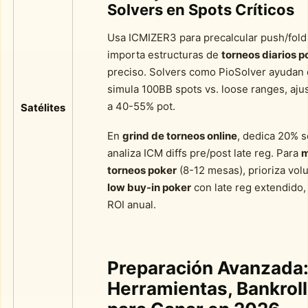
Solvers en Spots Críticos
Usa ICMIZER3 para precalcular push/fold
importa estructuras de
torneos diarios p
preciso. Solvers como PioSolver ayudan 
simula 100BB spots vs. loose ranges, ajus
a 40-55% pot.
Satélites
En
grind de torneos online
, dedica 20% s
analiza ICM diffs pre/post late reg. Para
m
torneos poker
(8-12 mesas), prioriza vo
low buy-in poker
con late reg extendido,
ROI anual.
Preparación Avanzada
Herramientas, Bankroll