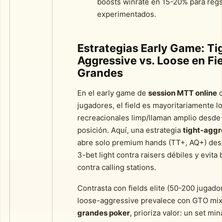
boosts winrate en 15-20% para reg
experimentados.
Estrategias Early Game: Ti
Aggressive vs. Loose en Fi
Grandes
En el early game de
session MTT online
c
jugadores, el field es mayoritariamente l
recreacionales limp/llaman amplio desde
posición. Aquí, una estrategia
tight-aggr
abre solo premium hands (TT+, AQ+) desd
3-bet light contra raisers débiles y evita
contra calling stations.
Contrasta con fields elite (50-200 jugado
loose-aggressive prevalece con GTO mi
grandes poker
, prioriza valor: un set m