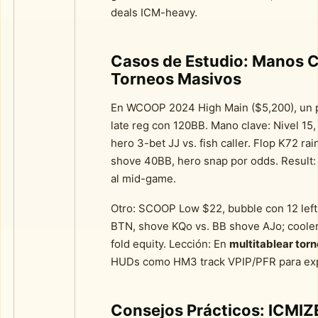
deals ICM-heavy.
Casos de Estudio: Manos C
Torneos Masivos
En WCOOP 2024 High Main ($5,200), un 
late reg con 120BB. Mano clave: Nivel 15,
hero 3-bet JJ vs. fish caller. Flop K72 rai
shove 40BB, hero snap por odds. Result: 
al mid-game.
Otro: SCOOP Low $22, bubble con 12 left
BTN, shove KQo vs. BB shove AJo; cooler
fold equity. Lección: En
multitablear tor
HUDs como HM3 track VPIP/PFR para expl
Consejos Prácticos: ICMIZ