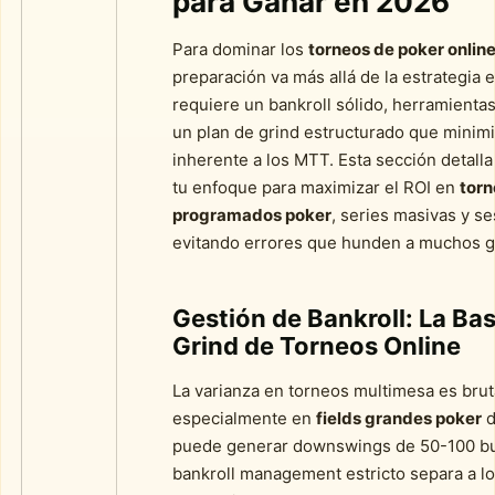
para Ganar en 2026
Para dominar los
torneos de poker onlin
preparación va más allá de la estrategia 
requiere un bankroll sólido, herramienta
un plan de grind estructurado que minimi
inherente a los MTT. Esta sección detall
tu enfoque para maximizar el ROI en
torn
programados poker
, series masivas y se
evitando errores que hunden a muchos g
Gestión de Bankroll: La Ba
Grind de Torneos Online
La varianza en torneos multimesa es brut
especialmente en
fields grandes poker
d
puede generar downswings de 50-100 bu
bankroll management estricto separa a lo