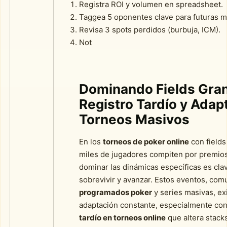
Registra ROI y volumen en spreadsheet.
Taggea 5 oponentes clave para futuras m
Revisa 3 spots perdidos (burbuja, ICM).
Not
Dominando Fields Gra
Registro Tardío y Adap
Torneos Masivos
En los
torneos de poker online
con field
miles de jugadores compiten por premios
dominar las dinámicas específicas es cla
sobrevivir y avanzar. Estos eventos, co
programados poker
y series masivas, ex
adaptación constante, especialmente con
tardío en torneos online
que altera stacks