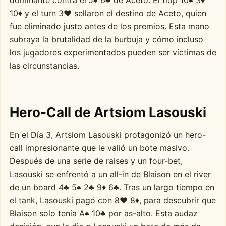
dominante contra el J♠ 6♣ de Aceto. El flop 10♠ 3♦
10♦ y el turn 3♥ sellaron el destino de Aceto, quien
fue eliminado justo antes de los premios. Esta mano
subraya la brutalidad de la burbuja y cómo incluso
los jugadores experimentados pueden ser víctimas de
las circunstancias.
Hero-Call de Artsiom Lasouski
En el Día 3, Artsiom Lasouski protagonizó un hero-
call impresionante que le valió un bote masivo.
Después de una serie de raises y un four-bet,
Lasouski se enfrentó a un all-in de Blaison en el river
de un board 4♣ 5♠ 2♣ 9♦ 6♣. Tras un largo tiempo en
el tank, Lasouski pagó con 8♥ 8♦, para descubrir que
Blaison solo tenía A♠ 10♣ por as-alto. Esta audaz