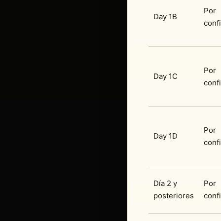
Por
Day 1B
conf
Por
Day 1C
conf
Por
Day 1D
conf
Día 2 y
Por
posteriores
conf