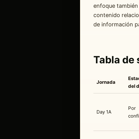
enfoque también 
contenido relaci
de información pa
Tabla de 
Esta
Jornada
del 
Por
Day 1A
conf