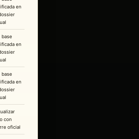
ificada en
dossier
ual
n base
ificada en
dossier
ual
n base
ificada en
dossier
ual
ualizar
lo con
rre oficial