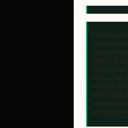
Esta pieza est
cobertura viva
disponible para
oficial ni del 
eliminaciones, 
enfoque más út
confundir dato
torneo largo, 
cambiar antes d
confirmaciones