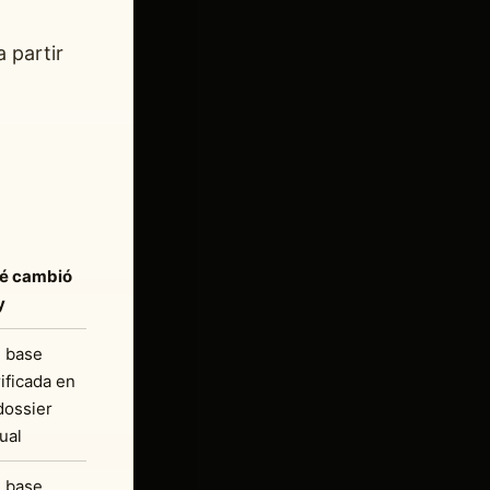
 partir
é cambió
y
n base
ificada en
dossier
ual
n base