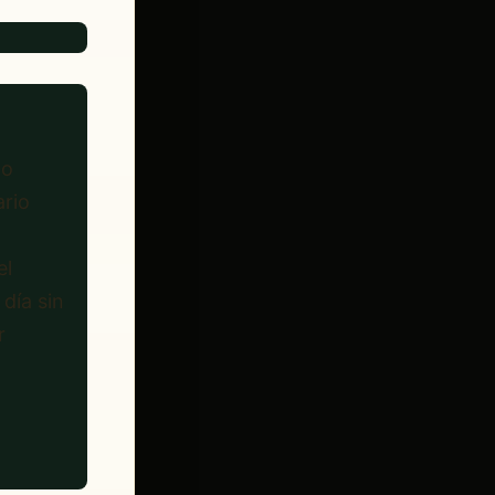
do
ario
el
día sin
r