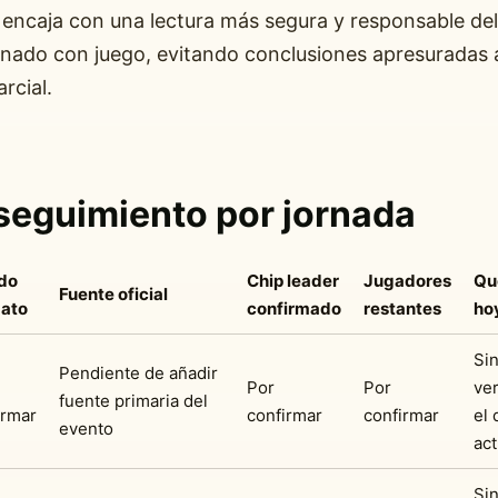
encaja con una lectura más segura y responsable del
onado con juego, evitando conclusiones apresuradas a
rcial.
seguimiento por jornada
do
Chip leader
Jugadores
Qu
Fuente oficial
dato
confirmado
restantes
ho
Si
Pendiente de añadir
Por
Por
ver
fuente primaria del
irmar
confirmar
confirmar
el 
evento
act
Si