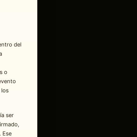
entro del
a
s o
evento
 los
ía ser
firmado,
. Ese