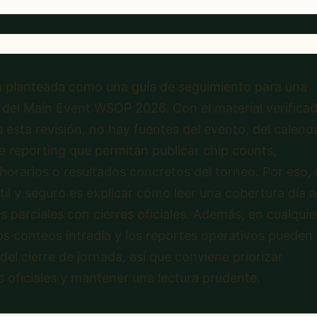
á planteada como una guía de seguimiento para una
 del Main Event WSOP 2026. Con el material verifica
 esta revisión, no hay fuentes del evento, del calend
live reporting que permitan publicar chip counts,
horarios o resultados concretos del torneo. Por eso, 
il y seguro es explicar cómo leer una cobertura día a 
s parciales con cierres oficiales. Además, en cualquie
los conteos intradía y los reportes operativos pueden
el cierre de jornada, así que conviene priorizar
 oficiales y mantener una lectura prudente.