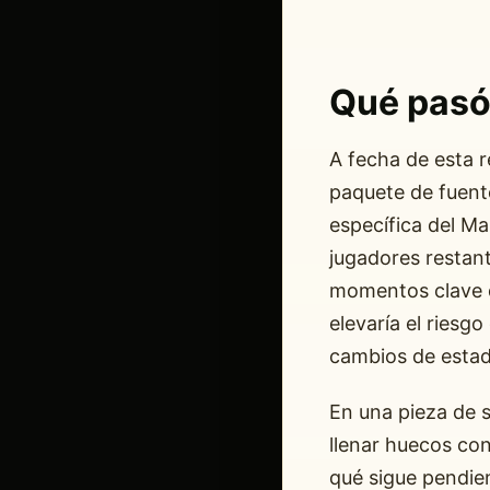
Qué pas
A fecha de esta r
paquete de fuente
específica del Ma
jugadores restant
momentos clave d
elevaría el riesg
cambios de estad
En una pieza de s
llenar huecos con
qué sigue pendien