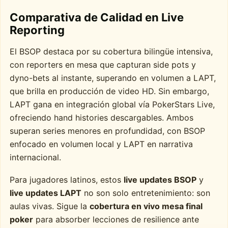
Comparativa de Calidad en Live
Reporting
El BSOP destaca por su cobertura bilingüe intensiva,
con reporters en mesa que capturan side pots y
dyno-bets al instante, superando en volumen a LAPT,
que brilla en producción de video HD. Sin embargo,
LAPT gana en integración global vía PokerStars Live,
ofreciendo hand histories descargables. Ambos
superan series menores en profundidad, con BSOP
enfocado en volumen local y LAPT en narrativa
internacional.
Para jugadores latinos, estos
live updates BSOP
y
live updates LAPT
no son solo entretenimiento: son
aulas vivas. Sigue la
cobertura en vivo mesa final
poker
para absorber lecciones de resilience ante