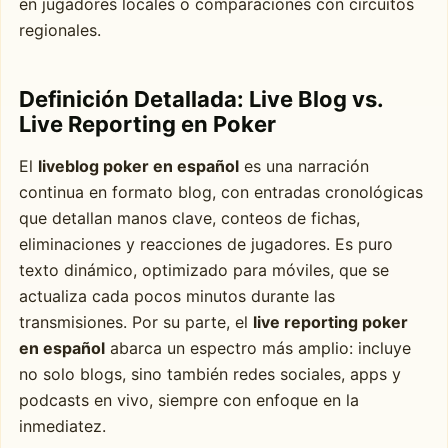
en jugadores locales o comparaciones con circuitos
regionales.
Definición Detallada: Live Blog vs.
Live Reporting en Poker
El
liveblog poker en español
es una narración
continua en formato blog, con entradas cronológicas
que detallan manos clave, conteos de fichas,
eliminaciones y reacciones de jugadores. Es puro
texto dinámico, optimizado para móviles, que se
actualiza cada pocos minutos durante las
transmisiones. Por su parte, el
live reporting poker
en español
abarca un espectro más amplio: incluye
no solo blogs, sino también redes sociales, apps y
podcasts en vivo, siempre con enfoque en la
inmediatez.