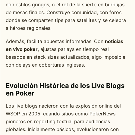
con estilos gringos, o el rol de la suerte en burbujas
de mesas finales. Construye comunidad, con foros
donde se comparten tips para satellites y se celebra
a héroes regionales.
Además, facilita apuestas informadas. Con
noticias
en vivo poker
, ajustas parlays en tiempo real
basados en stack sizes actualizados, algo imposible
con delays en coberturas inglesas.
Evolución Histórica de los Live Blogs
en Poker
Los live blogs nacieron con la explosión online del
WSOP en 2005, cuando sitios como PokerNews
pioneros en reporting textual para audiencias
globales. Inicialmente básicos, evolucionaron con