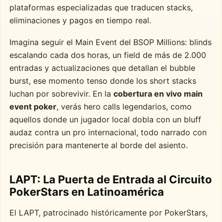
plataformas especializadas que traducen stacks,
eliminaciones y pagos en tiempo real.
Imagina seguir el Main Event del BSOP Millions: blinds
escalando cada dos horas, un field de más de 2.000
entradas y actualizaciones que detallan el bubble
burst, ese momento tenso donde los short stacks
luchan por sobrevivir. En la
cobertura en vivo main
event poker
, verás hero calls legendarios, como
aquellos donde un jugador local dobla con un bluff
audaz contra un pro internacional, todo narrado con
precisión para mantenerte al borde del asiento.
LAPT: La Puerta de Entrada al Circuito
PokerStars en Latinoamérica
El LAPT, patrocinado históricamente por PokerStars,