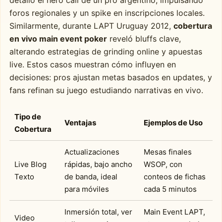
foros regionales y un spike en inscripciones locales.
Similarmente, durante LAPT Uruguay 2012,
cobertura
en vivo main event poker
reveló bluffs clave,
alterando estrategias de grinding online y apuestas
live. Estos casos muestran cómo influyen en
decisiones: pros ajustan metas basados en updates, y
fans refinan su juego estudiando narrativas en vivo.
Tipo de
Ventajas
Ejemplos de Uso
Cobertura
Actualizaciones
Mesas finales
Live Blog
rápidas, bajo ancho
WSOP, con
Texto
de banda, ideal
conteos de fichas
para móviles
cada 5 minutos
Inmersión total, ver
Main Event LAPT,
Video