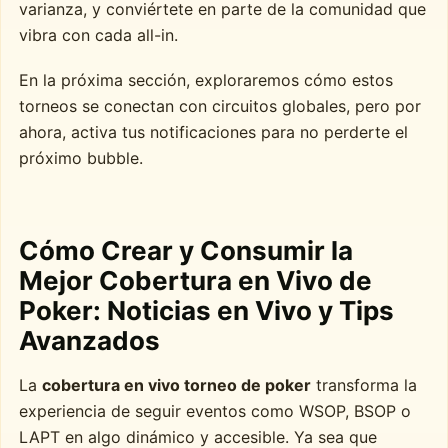
varianza, y conviértete en parte de la comunidad que
vibra con cada all-in.
En la próxima sección, exploraremos cómo estos
torneos se conectan con circuitos globales, pero por
ahora, activa tus notificaciones para no perderte el
próximo bubble.
Cómo Crear y Consumir la
Mejor Cobertura en Vivo de
Poker: Noticias en Vivo y Tips
Avanzados
La
cobertura en vivo torneo de poker
transforma la
experiencia de seguir eventos como WSOP, BSOP o
LAPT en algo dinámico y accesible. Ya sea que