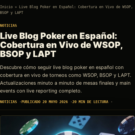
Inicio
»
Live Blog Poker en Español: Cobertura en Vivo de WSOP,
BSOP y LAPT
NOTICIAS
Live Blog Poker en Español:
Cobertura en Vivo de WSOP,
BSOP y LAPT
Descubre cómo seguir live blog poker en español con
cobertura en vivo de torneos como WSOP, BSOP y LAPT.
Actualizaciones minuto a minuto de mesas finales y main
events con live reporting completo.
NOTICIAS
PUBLICADO 20 MAYO 2026
20 MIN DE LECTURA