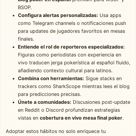
BSOP.
Configura alertas personalizadas:
Usa apps
como Telegram channels o notificaciones push
para updates de jugadores favoritos en mesas
finales.
Entiende el rol de reporteros especializados:
Figuras como periodistas con experiencia en
vivo traducen jerga pokerística al español fluido,
añadiendo contexto cultural para latinos.
Combina con herramientas:
Sigue stacks en
trackers como SharkScope mientras lees el blog
para predicciones precisas.
Únete a comunidades:
Discusiones post-update
en Reddit o Discord profundizan estrategias
vistas en
cobertura en vivo mesa final poker
.
Adoptar estos hábitos no solo enriquece tu