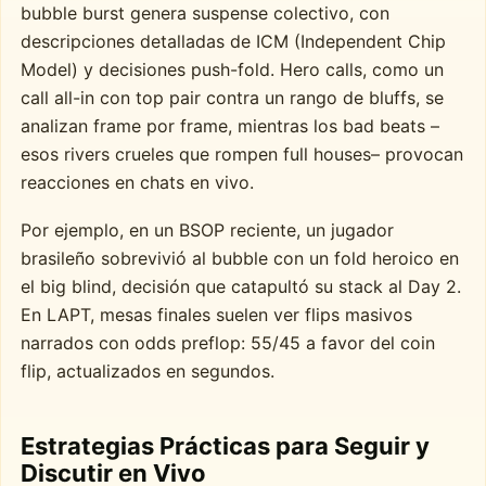
bubble burst genera suspense colectivo, con
descripciones detalladas de ICM (Independent Chip
Model) y decisiones push-fold. Hero calls, como un
call all-in con top pair contra un rango de bluffs, se
analizan frame por frame, mientras los bad beats –
esos rivers crueles que rompen full houses– provocan
reacciones en chats en vivo.
Por ejemplo, en un BSOP reciente, un jugador
brasileño sobrevivió al bubble con un fold heroico en
el big blind, decisión que catapultó su stack al Day 2.
En LAPT, mesas finales suelen ver flips masivos
narrados con odds preflop: 55/45 a favor del coin
flip, actualizados en segundos.
Estrategias Prácticas para Seguir y
Discutir en Vivo