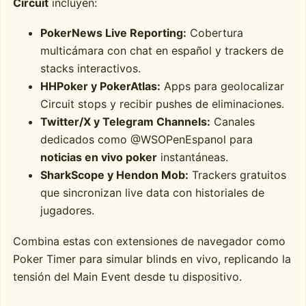
Circuit
incluyen:
PokerNews Live Reporting:
Cobertura
multicámara con chat en español y trackers de
stacks interactivos.
HHPoker y PokerAtlas:
Apps para geolocalizar
Circuit stops y recibir pushes de eliminaciones.
Twitter/X y Telegram Channels:
Canales
dedicados como @WSOPenEspanol para
noticias en vivo poker
instantáneas.
SharkScope y Hendon Mob:
Trackers gratuitos
que sincronizan live data con historiales de
jugadores.
Combina estas con extensiones de navegador como
Poker Timer para simular blinds en vivo, replicando la
tensión del Main Event desde tu dispositivo.