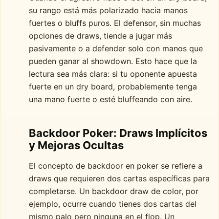
su rango está más polarizado hacia manos
fuertes o bluffs puros. El defensor, sin muchas
opciones de draws, tiende a jugar más
pasivamente o a defender solo con manos que
pueden ganar al showdown. Esto hace que la
lectura sea más clara: si tu oponente apuesta
fuerte en un dry board, probablemente tenga
una mano fuerte o esté bluffeando con aire.
Backdoor Poker: Draws Implícitos
y Mejoras Ocultas
El concepto de backdoor en poker se refiere a
draws que requieren dos cartas específicas para
completarse. Un backdoor draw de color, por
ejemplo, ocurre cuando tienes dos cartas del
mismo palo pero ninguna en el flop. Un