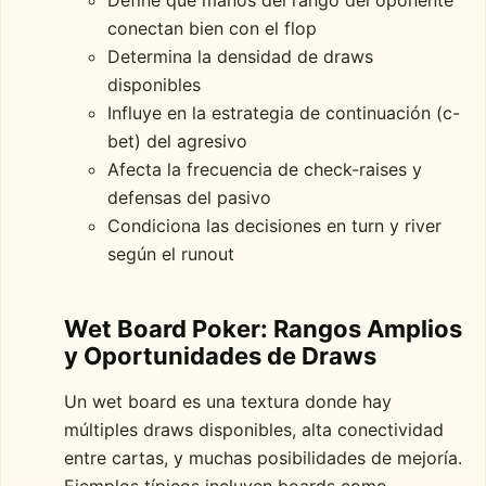
Define qué manos del rango del oponente
conectan bien con el flop
Determina la densidad de draws
disponibles
Influye en la estrategia de continuación (c-
bet) del agresivo
Afecta la frecuencia de check-raises y
defensas del pasivo
Condiciona las decisiones en turn y river
según el runout
Wet Board Poker: Rangos Amplios
y Oportunidades de Draws
Un wet board es una textura donde hay
múltiples draws disponibles, alta conectividad
entre cartas, y muchas posibilidades de mejoría.