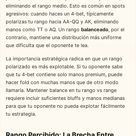
eliminando el rango medio. Esto es común en spots
agresivos: cuando haces un 4-bet, típicamente
polarizas tu rango hacia AA-QQ y AK, eliminando
manos como TT o AQ. Un rango
balanceado
, por el
contrario, mantiene una distribución más uniforme
que dificulta que el oponente te lea.
La importancia estratégica radica en que un rango
polarizado es más explotable. Si tu oponente sabe
que tu 4-bet contiene solo manos premium, puede
hacer fold con muchas manos que de otro modo
llamaría. Mantener balance en tu rango vs range
requiere incluir suficientes bluffs y manos medianas
para que tu oponente no pueda explotar fácilmente
tu estrategia.
Rango Percibido: La Brecha Entre