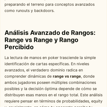
preparando el terreno para conceptos avanzados
como runouts y backdoors.
Análisis Avanzado de Rangos:
Range vs Range y Rango
Percibido
La lectura de manos en poker trasciende la simple
identificación de cartas específicas. En niveles
avanzados, el verdadero dominio radica en
comprender dinámicas de
range vs range
, donde
ambos jugadores poseen múltiples combinaciones
posibles y la decisión óptima depende de cómo se
distribuyen esas manos en el rango total. Este análisis
requiere pensar en términos de probabilidades, equity