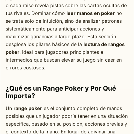
o cada raise revela pistas sobre las cartas ocultas de
tus rivales. Dominar cómo
leer manos en poker
no
se trata solo de intuición, sino de analizar patrones
sistemáticamente para anticipar acciones y
maximizar ganancias a largo plazo. Esta sección
desglosa los pilares básicos de la
lectura de rangos
poker
, ideal para jugadores principiantes e
intermedios que buscan elevar su juego sin caer en
errores costosos.
¿Qué es un Range Poker y Por Qué
Importa?
Un
range poker
es el conjunto completo de manos
posibles que un jugador podría tener en una situación
específica, basado en su posición, acciones previas y
el contexto de la mano. En lugar de adivinar una