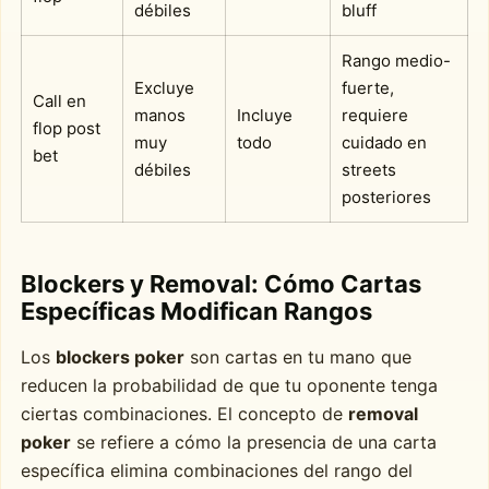
débiles
bluff
Rango medio-
Excluye
fuerte,
Call en
manos
Incluye
requiere
flop post
muy
todo
cuidado en
bet
débiles
streets
posteriores
Blockers y Removal: Cómo Cartas
Específicas Modifican Rangos
Los
blockers poker
son cartas en tu mano que
reducen la probabilidad de que tu oponente tenga
ciertas combinaciones. El concepto de
removal
poker
se refiere a cómo la presencia de una carta
específica elimina combinaciones del rango del