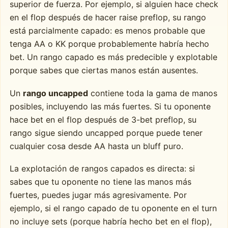
superior de fuerza. Por ejemplo, si alguien hace check
en el flop después de hacer raise preflop, su rango
está parcialmente capado: es menos probable que
tenga AA o KK porque probablemente habría hecho
bet. Un rango capado es más predecible y explotable
porque sabes que ciertas manos están ausentes.
Un
rango uncapped
contiene toda la gama de manos
posibles, incluyendo las más fuertes. Si tu oponente
hace bet en el flop después de 3-bet preflop, su
rango sigue siendo uncapped porque puede tener
cualquier cosa desde AA hasta un bluff puro.
La explotación de rangos capados es directa: si
sabes que tu oponente no tiene las manos más
fuertes, puedes jugar más agresivamente. Por
ejemplo, si el rango capado de tu oponente en el turn
no incluye sets (porque habría hecho bet en el flop),