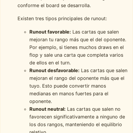
conforme el board se desarrolla.
Existen tres tipos principales de runout:
Runout favorable:
Las cartas que salen
mejoran tu rango más que el del oponente.
Por ejemplo, si tienes muchos draws en el
flop y sale una carta que completa varios
de ellos en el turn.
Runout desfavorable:
Las cartas que salen
mejoran el rango del oponente más que el
tuyo. Esto puede convertir manos
medianas en manos fuertes para el
oponente.
Runout neutral:
Las cartas que salen no
favorecen significativamente a ninguno de
los dos rangos, manteniendo el equilibrio
relativo.