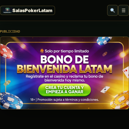
☰
PUBLICIDAD