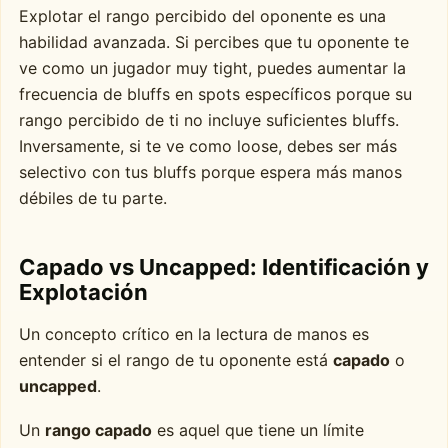
Explotar el rango percibido del oponente es una
habilidad avanzada. Si percibes que tu oponente te
ve como un jugador muy tight, puedes aumentar la
frecuencia de bluffs en spots específicos porque su
rango percibido de ti no incluye suficientes bluffs.
Inversamente, si te ve como loose, debes ser más
selectivo con tus bluffs porque espera más manos
débiles de tu parte.
Capado vs Uncapped: Identificación y
Explotación
Un concepto crítico en la lectura de manos es
entender si el rango de tu oponente está
capado
o
uncapped
.
Un
rango capado
es aquel que tiene un límite