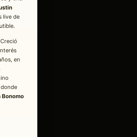
ustin
 live de
tible.
 Creció
interés
años, en
s
mino
, donde
n Bonomo