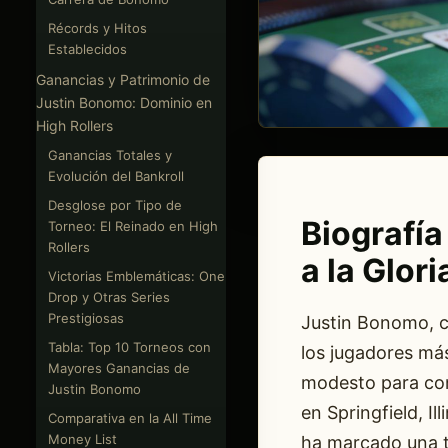
Récords y Hitos
Establecidos
Ganancias y Patrimonio de
Justin Bonomo: Dominio en
High Rollers
Ganancias Totales y
Evolución del Bankroll
Desglose por Tipo de
Biografía
Torneo: El Reinado en High
Rollers
a la Glori
Victorias Emblemáticas: One
Drop y Otras Series
Prestigiosas
Justin Bonomo, 
Tabla: Top 10 Torneos con
los jugadores má
Mayores Ganancias de
modesto para con
Justin Bonomo
en Springfield, Il
Comparativa en la All Time
Money List
ha marcado una tr