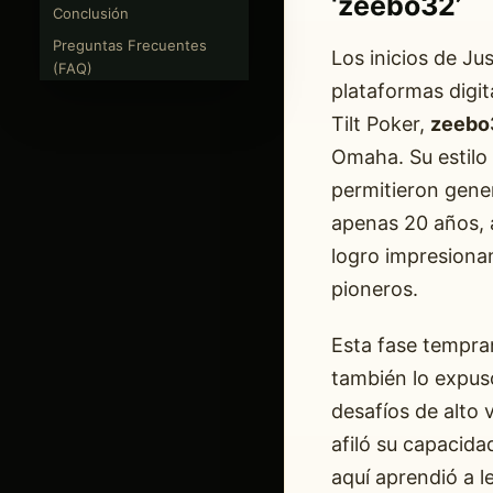
‘zeebo32’
Conclusión
Preguntas Frecuentes
Los inicios de Ju
(FAQ)
plataformas digit
Tilt Poker,
zeebo
Omaha. Su estilo 
permitieron gener
apenas 20 años, 
logro impresionan
pioneros.
Esta fase tempran
también lo expus
desafíos de alto
afiló su capacida
aquí aprendió a l