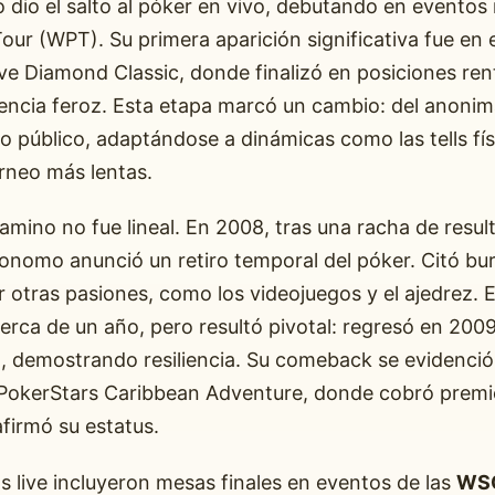
dio el salto al póker en vivo, debutando en evento
our (WPT). Su primera aparición significativa fue en
ve Diamond Classic, donde finalizó en posiciones ren
encia feroz. Esta etapa marcó un cambio: del anonim
io público, adaptándose a dinámicas como las tells fís
rneo más lentas.
amino no fue lineal. En 2008, tras una racha de resul
onomo anunció un retiro temporal del póker. Citó bu
 otras pasiones, como los videojuegos y el ajedrez. 
erca de un año, pero resultó pivotal: regresó en 200
, demostrando resiliencia. Su comeback se evidenció
PokerStars Caribbean Adventure, donde cobró premi
afirmó su estatus.
s live incluyeron mesas finales en eventos de las
WS