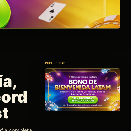
PUBLICIDAD
ía,
cord
st
fía completa,