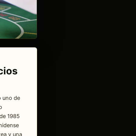
cios
 uno de
o
 de 1985
nidense
rea y una