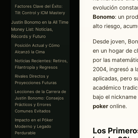
Factores Clave del Éxito:
evolución constan
Tilt Control y ICM Mastery
Bonomo
: un prod
Justin Bonomo en la All Time
alto riesgo, acum
Money List: Noticias,
Récords y Futuro
Desde joven, Bon
Posición Actual y Cómo
en un hogar de cl
Alcanzó la Cima
por las matemátic
Noticias Recientes: Retiros,
Filantropía y Regresos
2004, ingresó a 
Rivales Directos y
aplicadas, pero s
Proyecciones Futuras
académico tradici
Lecciones de la Carrera de
bajo el nickname
Justin Bonomo: Consejos
Prácticos y Errores
poker
online.
Comunes Evitados
Impacto en el Póker
Moderno y Legado
Los Primero
Perdurable