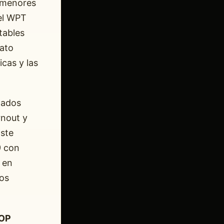
s menores
 el WPT
tables
ato
icas y las
tados
rnout y
Este
9 con
 en
os
OP