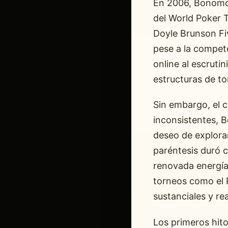
En 2006, Bonomo 
del World Poker T
Doyle Brunson Fi
pese a la compet
online al escrutin
estructuras de to
Sin embargo, el c
inconsistentes, B
deseo de explorar
paréntesis duró c
renovada energía
torneos como el 
sustanciales y re
Los primeros hito