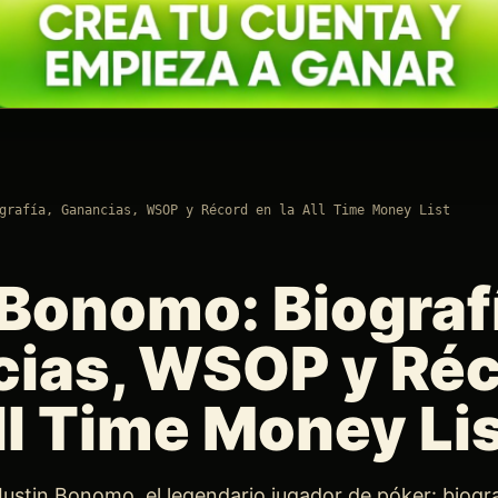
grafía, Ganancias, WSOP y Récord en la All Time Money List
 Bonomo: Biograf
ias, WSOP y Ré
ll Time Money Li
ustin Bonomo, el legendario jugador de póker: biogra