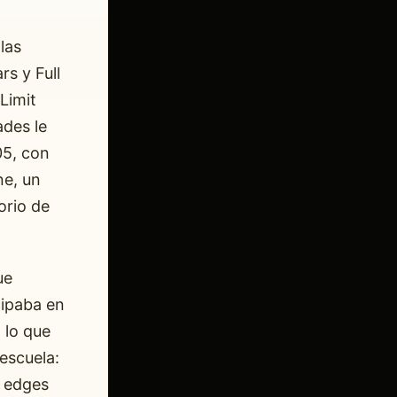
las
s y Full
Limit
ades le
05, con
ne, un
orio de
ue
cipaba en
 lo que
escuela:
r edges