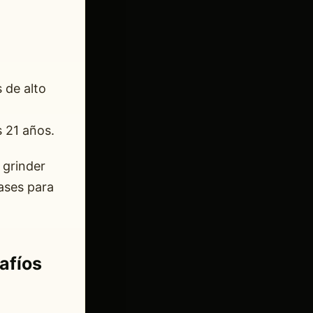
 de alto
s 21 años.
 grinder
ases para
afíos