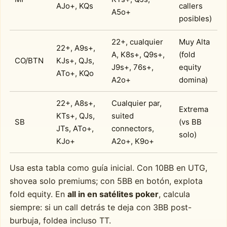
AJo+, KQs
callers
A5o+
posibles)
22+, cualquier
Muy Alta
22+, A9s+,
A, K8s+, Q9s+,
(fold
CO/BTN
KJs+, QJs,
J9s+, 76s+,
equity
ATo+, KQo
A2o+
domina)
22+, A8s+,
Cualquier par,
Extrema
KTs+, QJs,
suited
SB
(vs BB
JTs, ATo+,
connectors,
solo)
KJo+
A2o+, K9o+
Usa esta tabla como guía inicial. Con 10BB en UTG,
shovea solo premiums; con 5BB en botón, explota
fold equity. En
all in en satélites poker
, calcula
siempre: si un call detrás te deja con 3BB post-
burbuja, foldea incluso TT.