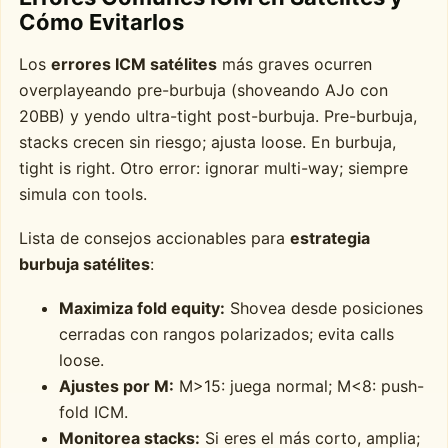
Cómo Evitarlos
Los
errores ICM satélites
más graves ocurren
overplayeando pre-burbuja (shoveando AJo con
20BB) y yendo ultra-tight post-burbuja. Pre-burbuja,
stacks crecen sin riesgo; ajusta loose. En burbuja,
tight is right. Otro error: ignorar multi-way; siempre
simula con tools.
Lista de consejos accionables para
estrategia
burbuja satélites
:
Maximiza fold equity:
Shovea desde posiciones
cerradas con rangos polarizados; evita calls
loose.
Ajustes por M:
M>15: juega normal; M<8: push-
fold ICM.
Monitorea stacks:
Si eres el más corto, amplia;