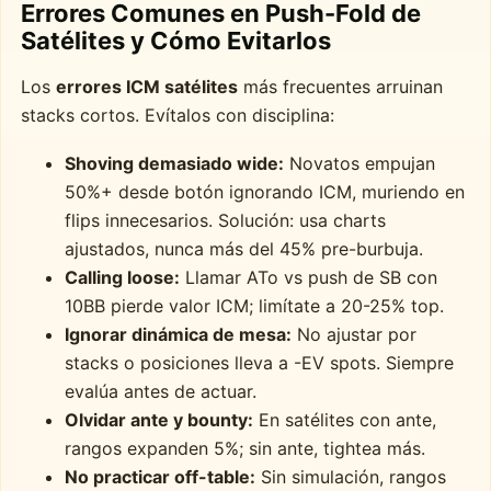
Errores Comunes en Push-Fold de
Satélites y Cómo Evitarlos
Los
errores ICM satélites
más frecuentes arruinan
stacks cortos. Evítalos con disciplina:
Shoving demasiado wide:
Novatos empujan
50%+ desde botón ignorando ICM, muriendo en
flips innecesarios. Solución: usa charts
ajustados, nunca más del 45% pre-burbuja.
Calling loose:
Llamar ATo vs push de SB con
10BB pierde valor ICM; limítate a 20-25% top.
Ignorar dinámica de mesa:
No ajustar por
stacks o posiciones lleva a -EV spots. Siempre
evalúa antes de actuar.
Olvidar ante y bounty:
En satélites con ante,
rangos expanden 5%; sin ante, tightea más.
No practicar off-table:
Sin simulación, rangos