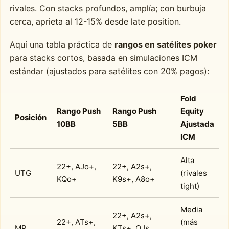
rivales. Con stacks profundos, amplía; con burbuja
cerca, aprieta al 12-15% desde late position.
Aquí una tabla práctica de
rangos en satélites poker
para stacks cortos, basada en simulaciones ICM
estándar (ajustados para satélites con 20% pagos):
Fold
Rango Push
Rango Push
Equity
Posición
10BB
5BB
Ajustada
ICM
Alta
22+, AJo+,
22+, A2s+,
UTG
(rivales
KQo+
K9s+, A8o+
tight)
Media
22+, A2s+,
22+, ATs+,
(más
MP
KTs+, QJs,