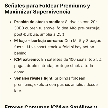
Señales para Foldear Premiums y
Maximizar Supervivencia
Presión de stacks medios:
Si rivales con 20-
30BB cubren tu shove, foldea AKo pre-burbuja;
post-burbuja, amplia a 25%.
M bajo + burbuja cercana:
Con M=5 y 3 pagos
fuera, JJ vs short stack = fold si hay action
behind.
ICM extremo:
En satélites de 100 seats, top 5%
pagan doble entrada; protege stack a toda
costa.
Señales rivales tight:
Si blinds foldean
premiums, explota con pushes amplios desde
late.
Errores Comunes ICM en Satélites y