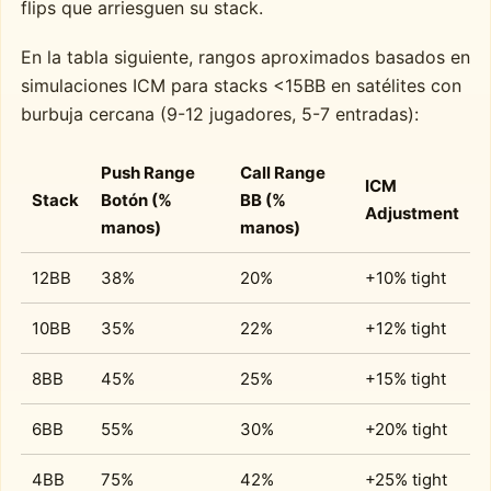
flips que arriesguen su stack.
En la tabla siguiente, rangos aproximados basados en
simulaciones ICM para stacks <15BB en satélites con
burbuja cercana (9-12 jugadores, 5-7 entradas):
Push Range
Call Range
ICM
Stack
Botón (%
BB (%
Adjustment
manos)
manos)
12BB
38%
20%
+10% tight
10BB
35%
22%
+12% tight
8BB
45%
25%
+15% tight
6BB
55%
30%
+20% tight
4BB
75%
42%
+25% tight