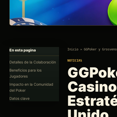
Inicio
»
GGPoker y Grosveno
En esta pagina
NOTICIAS
Detalles de la Colaboración
GGPoke
Beneficios para los
Jugadores
Casino
Impacto en la Comunidad
del Poker
Estraté
Datos clave
Unido