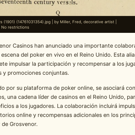
s (1901) (14761031354).jpg | by Miller, Fred, decorative artist |
No restrictions
enor Casinos han anunciado una importante colabor
a escena del poker en vivo en el Reino Unido. Esta ali
te impulsar la participación y recompensar a los jug
s y promociones conjuntas.
o por su plataforma de poker online, se asociará co
, una cadena líder de casinos en el Reino Unido, par
ficios a los jugadores. La colaboración incluirá impul
catorios online y recompensas adicionales en los princi
 de Grosvenor.