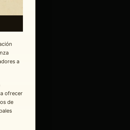
ación
anza
adores a
n
a ofrecer
sos de
pales