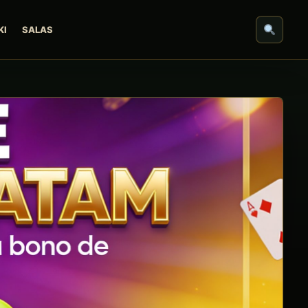
KI
SALAS