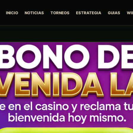
INICIO
NOTICIAS
TORNEOS
ESTRATEGIA
GUIAS
WI