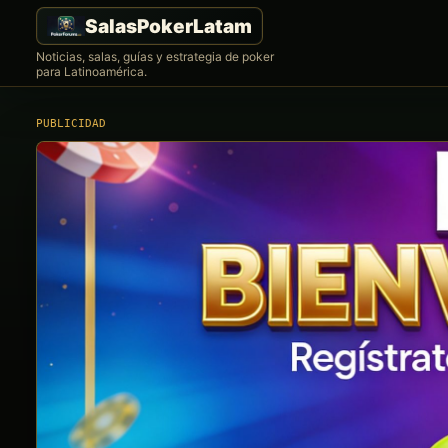
Noticias, salas, guías y estrategia de poker
para Latinoamérica.
PUBLICIDAD