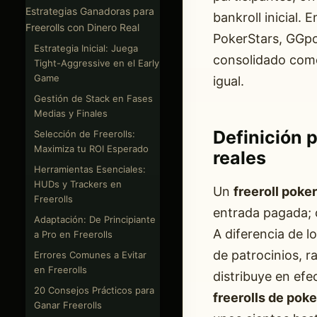
Estrategias Ganadoras para
bankroll inicial.
Freerolls con Dinero Real
PokerStars, GGpo
Estrategia Inicial: Juega
consolidado como
Tight-Aggressive en el Early
Game
igual.
Gestión de Stack en Fases
Medias y Finales
Definición 
Selección de Freerolls:
Maximiza tu ROI Esperado
reales
Herramientas Esenciales:
HUDs y Trackers en
Un
freeroll poker
Freerolls
entrada pagada; c
Adaptación: De Principiante
A diferencia de l
a Pro en Freerolls
de patrocinios, r
Errores Comunes a Evitar
en Freerolls
distribuye en efe
20 Consejos Prácticos para
freerolls de pok
Ganar Freerolls