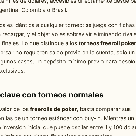
a miles de dólares, accesibles directamente desde p
entina, Colombia o Brasil.
a es idéntica a cualquier torneo: se juega con fichas 
recargar, y el objetivo es sobrevivir eliminando rival
 finales. Lo que distingue a los
torneos freeroll poke
ersal: no requieren saldo previo en la cuenta, solo un
algunos casos, un depósito mínimo previo para desbl
xclusivos.
 clave con torneos normales
valor de los
freerolls de poker
, basta comparar sus
on las de un torneo estándar con buy-in. Mientras un
inversión inicial que puede oscilar entre 1 y 100 dóla