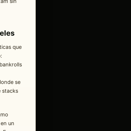
tam sin
eles
ticas que
o
:
bankrolls
donde se
e stacks
omo
 en un