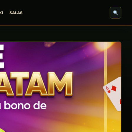
KI
SALAS