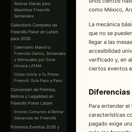
unos cientos hast
Rutinas Diarias para
como México, Arg
Maximizar Freerolls
Semanales
La mecánica básic
Calendario Completo de
Freerolls Poker en Latam
que no se pueden 
para 2026
llegar a las mesas
Calendario Maestro:
accesibilidad univ
Freerolls Diarios, Semanales
verificado y, en 
y Mensuales por Zona
Horaria LATAM
ciertos eventos e
Cómo Unirte a Tu Primer
Freeroll: Guía Paso a Paso
Conversión de Premios,
Diferencias
Retiros y Legalidad en
Freerolls Poker Latam
Para entender el 
Errores Comunes al Retirar
características c
Ganancias de Freerolls
pagado exige una 
Próximos Eventos 2026 y