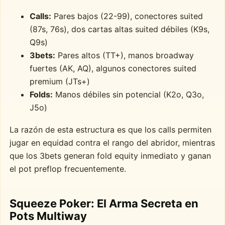
Calls:
Pares bajos (22-99), conectores suited
(87s, 76s), dos cartas altas suited débiles (K9s,
Q9s)
3bets:
Pares altos (TT+), manos broadway
fuertes (AK, AQ), algunos conectores suited
premium (JTs+)
Folds:
Manos débiles sin potencial (K2o, Q3o,
J5o)
La razón de esta estructura es que los calls permiten
jugar en equidad contra el rango del abridor, mientras
que los 3bets generan fold equity inmediato y ganan
el pot preflop frecuentemente.
Squeeze Poker: El Arma Secreta en
Pots Multiway