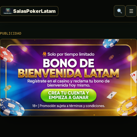
☰
PUBLICIDAD