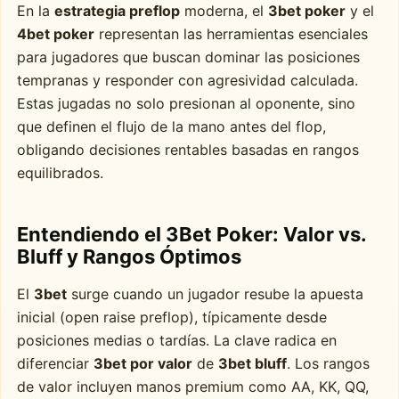
En la
estrategia preflop
moderna, el
3bet poker
y el
4bet poker
representan las herramientas esenciales
para jugadores que buscan dominar las posiciones
tempranas y responder con agresividad calculada.
Estas jugadas no solo presionan al oponente, sino
que definen el flujo de la mano antes del flop,
obligando decisiones rentables basadas en rangos
equilibrados.
Entendiendo el 3Bet Poker: Valor vs.
Bluff y Rangos Óptimos
El
3bet
surge cuando un jugador resube la apuesta
inicial (open raise preflop), típicamente desde
posiciones medias o tardías. La clave radica en
diferenciar
3bet por valor
de
3bet bluff
. Los rangos
de valor incluyen manos premium como AA, KK, QQ,