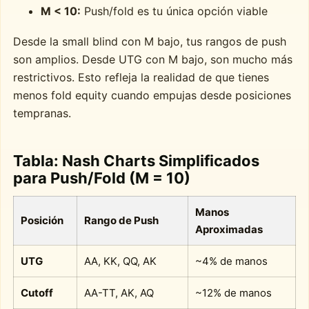
M < 10:
Push/fold es tu única opción viable
Desde la small blind con M bajo, tus rangos de push
son amplios. Desde UTG con M bajo, son mucho más
restrictivos. Esto refleja la realidad de que tienes
menos fold equity cuando empujas desde posiciones
tempranas.
Tabla: Nash Charts Simplificados
para Push/Fold (M = 10)
Manos
Posición
Rango de Push
Aproximadas
UTG
AA, KK, QQ, AK
~4% de manos
Cutoff
AA-TT, AK, AQ
~12% de manos