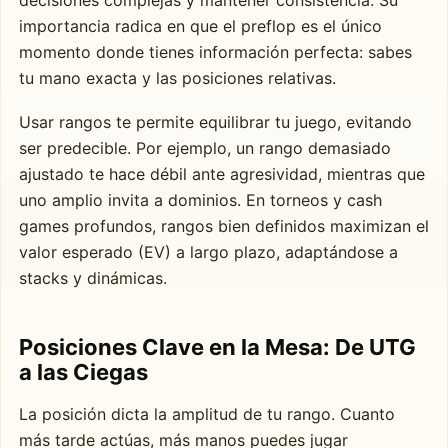
importancia radica en que el preflop es el único
momento donde tienes información perfecta: sabes
tu mano exacta y las posiciones relativas.
Usar rangos te permite equilibrar tu juego, evitando
ser predecible. Por ejemplo, un rango demasiado
ajustado te hace débil ante agresividad, mientras que
uno amplio invita a dominios. En torneos y cash
games profundos, rangos bien definidos maximizan el
valor esperado (EV) a largo plazo, adaptándose a
stacks y dinámicas.
Posiciones Clave en la Mesa: De UTG
a las Ciegas
La posición dicta la amplitud de tu rango. Cuanto
más tarde actúas, más manos puedes jugar