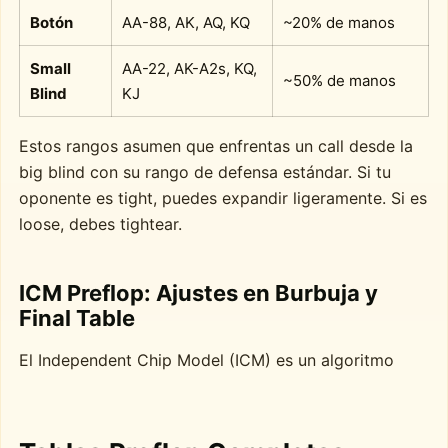
Botón
AA-88, AK, AQ, KQ
~20% de manos
Small
AA-22, AK-A2s, KQ,
~50% de manos
Blind
KJ
Estos rangos asumen que enfrentas un call desde la
big blind con su rango de defensa estándar. Si tu
oponente es tight, puedes expandir ligeramente. Si es
loose, debes tightear.
ICM Preflop: Ajustes en Burbuja y
Final Table
El Independent Chip Model (ICM) es un algoritmo