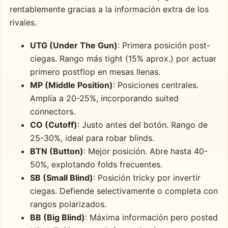
rentablemente gracias a la información extra de los
rivales.
UTG (Under The Gun)
: Primera posición post-
ciegas. Rango más tight (15% aprox.) por actuar
primero postflop en mesas llenas.
MP (Middle Position)
: Posiciones centrales.
Amplía a 20-25%, incorporando suited
connectors.
CO (Cutoff)
: Justo antes del botón. Rango de
25-30%, ideal para robar blinds.
BTN (Button)
: Mejor posición. Abre hasta 40-
50%, explotando folds frecuentes.
SB (Small Blind)
: Posición tricky por invertir
ciegas. Defiende selectivamente o completa con
rangos polarizados.
BB (Big Blind)
: Máxima información pero posted