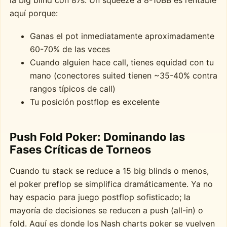
la big blind con 87s. Un squeeze a 8-10BB es rentable
aquí porque:
Ganas el pot inmediatamente aproximadamente
60-70% de las veces
Cuando alguien hace call, tienes equidad con tu
mano (conectores suited tienen ~35-40% contra
rangos típicos de call)
Tu posición postflop es excelente
Push Fold Poker: Dominando las
Fases Críticas de Torneos
Cuando tu stack se reduce a 15 big blinds o menos,
el poker preflop se simplifica dramáticamente. Ya no
hay espacio para juego postflop sofisticado; la
mayoría de decisiones se reducen a push (all-in) o
fold. Aquí es donde los Nash charts poker se vuelven