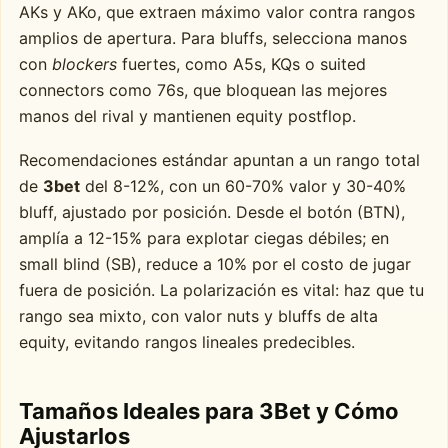
AKs y AKo, que extraen máximo valor contra rangos
amplios de apertura. Para bluffs, selecciona manos
con
blockers
fuertes, como A5s, KQs o suited
connectors como 76s, que bloquean las mejores
manos del rival y mantienen equity postflop.
Recomendaciones estándar apuntan a un rango total
de
3bet
del 8-12%, con un 60-70% valor y 30-40%
bluff, ajustado por posición. Desde el botón (BTN),
amplía a 12-15% para explotar ciegas débiles; en
small blind (SB), reduce a 10% por el costo de jugar
fuera de posición. La polarización es vital: haz que tu
rango sea mixto, con valor nuts y bluffs de alta
equity, evitando rangos lineales predecibles.
Tamaños Ideales para 3Bet y Cómo
Ajustarlos