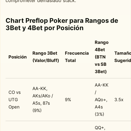
comprometer demasiado stack.
Chart Preflop Poker para Rangos de
3Bet y 4Bet por Posición
Rango
4Bet
Rango 3Bet
Frecuencia
Tamañ
Posición
(BTN
(Valor/Bluff)
Total
Sugeri
vs SB
3Bet)
AA-KK
AA-KK,
CO vs
/
AKs/AKo /
UTG
9%
AQo+,
3.5x
A5s, 87s
Open
A4s
(9%)
(3%)
QQ+,