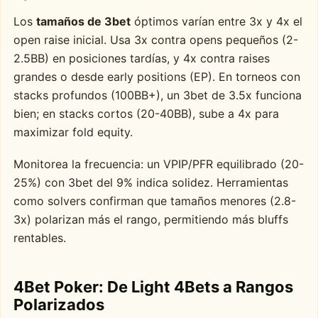
Los
tamaños de 3bet
óptimos varían entre 3x y 4x el
open raise inicial. Usa 3x contra opens pequeños (2-
2.5BB) en posiciones tardías, y 4x contra raises
grandes o desde early positions (EP). En torneos con
stacks profundos (100BB+), un 3bet de 3.5x funciona
bien; en stacks cortos (20-40BB), sube a 4x para
maximizar fold equity.
Monitorea la frecuencia: un VPIP/PFR equilibrado (20-
25%) con 3bet del 9% indica solidez. Herramientas
como solvers confirman que tamaños menores (2.8-
3x) polarizan más el rango, permitiendo más bluffs
rentables.
4Bet Poker: De Light 4Bets a Rangos
Polarizados