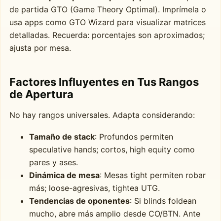
de partida GTO (Game Theory Optimal). Imprímela o
usa apps como GTO Wizard para visualizar matrices
detalladas. Recuerda: porcentajes son aproximados;
ajusta por mesa.
Factores Influyentes en Tus Rangos
de Apertura
No hay rangos universales. Adapta considerando:
Tamaño de stack
: Profundos permiten
speculative hands; cortos, high equity como
pares y ases.
Dinámica de mesa
: Mesas tight permiten robar
más; loose-agresivas, tightea UTG.
Tendencias de oponentes
: Si blinds foldean
mucho, abre más amplio desde CO/BTN. Ante