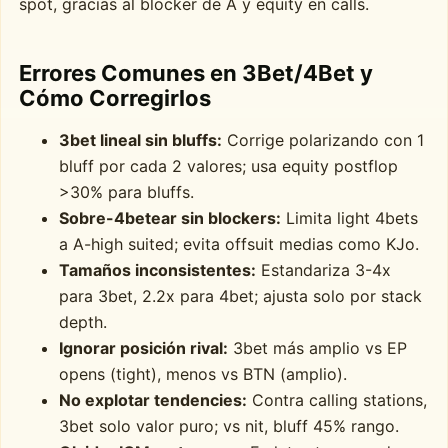
spot, gracias al blocker de A y equity en calls.
Errores Comunes en 3Bet/4Bet y
Cómo Corregirlos
3bet lineal sin bluffs:
Corrige polarizando con 1
bluff por cada 2 valores; usa equity postflop
>30% para bluffs.
Sobre-4betear sin blockers:
Limita light 4bets
a A-high suited; evita offsuit medias como KJo.
Tamaños inconsistentes:
Estandariza 3-4x
para 3bet, 2.2x para 4bet; ajusta solo por stack
depth.
Ignorar posición rival:
3bet más amplio vs EP
opens (tight), menos vs BTN (amplio).
No explotar tendencies:
Contra calling stations,
3bet solo valor puro; vs nit, bluff 45% rango.