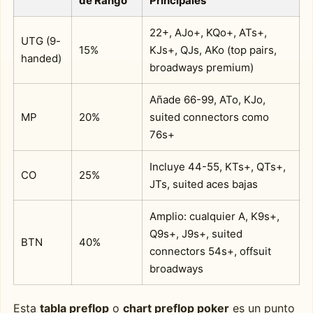
de Rango
Principales
22+, AJo+, KQo+, ATs+,
UTG (9-
15%
KJs+, QJs, AKo (top pairs,
handed)
broadways premium)
Añade 66-99, ATo, KJo,
MP
20%
suited connectors como
76s+
Incluye 44-55, KTs+, QTs+,
CO
25%
JTs, suited aces bajas
Amplio: cualquier A, K9s+,
Q9s+, J9s+, suited
BTN
40%
connectors 54s+, offsuit
broadways
Esta
tabla preflop
o
chart preflop poker
es un punto