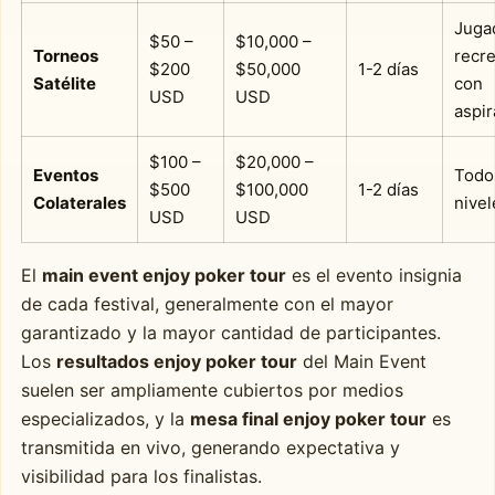
Juga
$50 –
$10,000 –
Torneos
recre
$200
$50,000
1-2 días
Satélite
con
USD
USD
aspi
$100 –
$20,000 –
Eventos
Todo
$500
$100,000
1-2 días
Colaterales
nivel
USD
USD
El
main event enjoy poker tour
es el evento insignia
de cada festival, generalmente con el mayor
garantizado y la mayor cantidad de participantes.
Los
resultados enjoy poker tour
del Main Event
suelen ser ampliamente cubiertos por medios
especializados, y la
mesa final enjoy poker tour
es
transmitida en vivo, generando expectativa y
visibilidad para los finalistas.