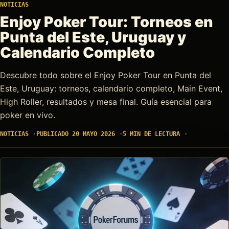
NOTICIAS
Enjoy Poker Tour: Torneos en
Punta del Este, Uruguay y
Calendario Completo
Descubre todo sobre el Enjoy Poker Tour en Punta del
Este, Uruguay: torneos, calendario completo, Main Event,
High Roller, resultados y mesa final. Guía esencial para
poker en vivo.
NOTICIAS
PUBLICADO 20 MAYO 2026
5 MIN DE LECTURA