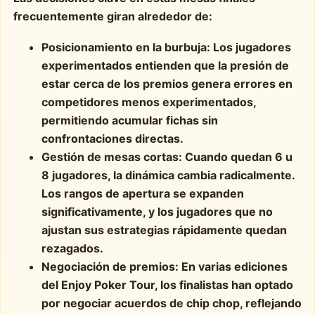
frecuentemente giran alrededor de:
Posicionamiento en la burbuja: Los jugadores
experimentados entienden que la presión de
estar cerca de los premios genera errores en
competidores menos experimentados,
permitiendo acumular fichas sin
confrontaciones directas.
Gestión de mesas cortas: Cuando quedan 6 u
8 jugadores, la dinámica cambia radicalmente.
Los rangos de apertura se expanden
significativamente, y los jugadores que no
ajustan sus estrategias rápidamente quedan
rezagados.
Negociación de premios: En varias ediciones
del Enjoy Poker Tour, los finalistas han optado
por negociar acuerdos de chip chop, reflejando