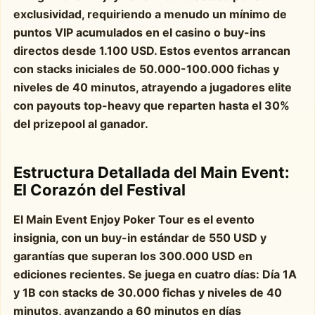
exclusividad, requiriendo a menudo un mínimo de
puntos VIP acumulados en el casino o buy-ins
directos desde 1.100 USD. Estos eventos arrancan
con stacks iniciales de 50.000-100.000 fichas y
niveles de 40 minutos, atrayendo a jugadores elite
con payouts top-heavy que reparten hasta el 30%
del prizepool al ganador.
Estructura Detallada del Main Event:
El Corazón del Festival
El
Main Event Enjoy Poker Tour
es el evento
insignia, con un buy-in estándar de 550 USD y
garantías que superan los 300.000 USD en
ediciones recientes. Se juega en cuatro días: Día 1A
y 1B con stacks de 30.000 fichas y niveles de 40
minutos, avanzando a 60 minutos en días