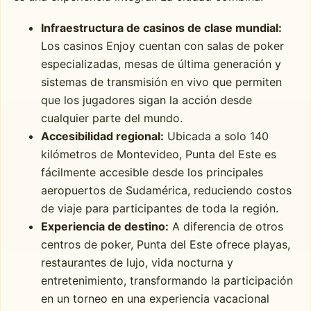
Infraestructura de casinos de clase mundial:
Los casinos Enjoy cuentan con salas de poker
especializadas, mesas de última generación y
sistemas de transmisión en vivo que permiten
que los jugadores sigan la acción desde
cualquier parte del mundo.
Accesibilidad regional:
Ubicada a solo 140
kilómetros de Montevideo, Punta del Este es
fácilmente accesible desde los principales
aeropuertos de Sudamérica, reduciendo costos
de viaje para participantes de toda la región.
Experiencia de destino:
A diferencia de otros
centros de poker, Punta del Este ofrece playas,
restaurantes de lujo, vida nocturna y
entretenimiento, transformando la participación
en un torneo en una experiencia vacacional