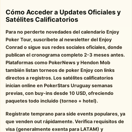
Cómo Acceder a Updates Oficiales y
Satélites Calificatorios
Para no perderte novedades del
calendario Enjoy
Poker Tour
, suscríbete al newsletter del Enjoy
Conrad o sigue sus redes sociales oficiales, donde
publican el cronograma completo 2-3 meses antes.
Plataformas como PokerNews y Hendon Mob
también listan
torneos de poker Enjoy
con links
directos a registros. Los satélites calificatorios
inician online en PokerStars Uruguay semanas
previas, con buy-ins desde 10 USD, ofreciendo
paquetes todo incluido (torneo + hotel).
Regístrate temprano para side events populares, ya
que venden out rápidamente. Verifica requisitos de
visa (generalmente exenta para LATAM) y