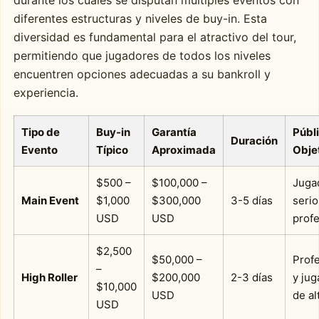
durante los cuales se disputan múltiples eventos con
diferentes estructuras y niveles de buy-in. Esta
diversidad es fundamental para el atractivo del tour,
permitiendo que jugadores de todos los niveles
encuentren opciones adecuadas a su bankroll y
experiencia.
Tipo de
Buy-in
Garantía
Públ
Duración
Evento
Típico
Aproximada
Obje
$500 –
$100,000 –
Juga
Main Event
$1,000
$300,000
3-5 días
serio
USD
USD
prof
$2,500
$50,000 –
Prof
–
High Roller
$200,000
2-3 días
y ju
$10,000
USD
de al
USD