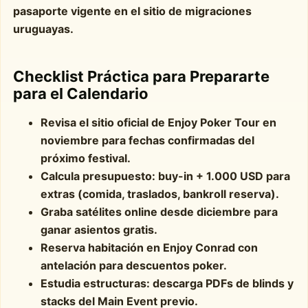
pasaporte vigente en el sitio de migraciones
uruguayas.
Checklist Práctica para Prepararte
para el Calendario
Revisa el sitio oficial de Enjoy Poker Tour en
noviembre para fechas confirmadas del
próximo festival.
Calcula presupuesto: buy-in + 1.000 USD para
extras (comida, traslados, bankroll reserva).
Graba satélites online desde diciembre para
ganar asientos gratis.
Reserva habitación en Enjoy Conrad con
antelación para descuentos poker.
Estudia estructuras: descarga PDFs de blinds y
stacks del Main Event previo.