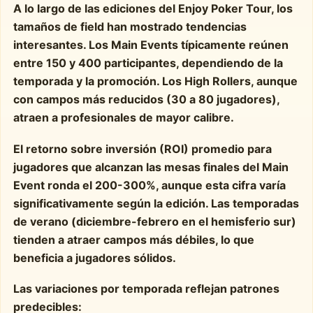
A lo largo de las ediciones del Enjoy Poker Tour, los
tamaños de field han mostrado tendencias
interesantes. Los Main Events típicamente reúnen
entre 150 y 400 participantes, dependiendo de la
temporada y la promoción. Los High Rollers, aunque
con campos más reducidos (30 a 80 jugadores),
atraen a profesionales de mayor calibre.
El retorno sobre inversión (ROI) promedio para
jugadores que alcanzan las mesas finales del Main
Event ronda el 200-300%, aunque esta cifra varía
significativamente según la edición. Las temporadas
de verano (diciembre-febrero en el hemisferio sur)
tienden a atraer campos más débiles, lo que
beneficia a jugadores sólidos.
Las variaciones por temporada reflejan patrones
predecibles: