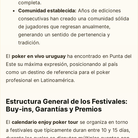
completa.
Comunidad establecida:
Años de ediciones
consecutivas han creado una comunidad sólida
de jugadores que regresan anualmente,
generando un sentido de pertenencia y
tradición.
El
poker en vivo uruguay
ha encontrado en Punta del
Este su máxima expresión, posicionando al país
como un destino de referencia para el poker
profesional en Latinoamérica.
Estructura General de los Festivales:
Buy-ins, Garantías y Premios
El
calendario enjoy poker tour
se organiza en torno
a festivales que típicamente duran entre 10 y 15 días,