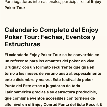
Para jugadores internacionales, participar en el
Enjoy
Poker Tour
Calendario Completo del Enjoy
Poker Tour: Fechas, Eventos y
Estructuras
El
calendario Enjoy Poker Tour
se ha convertido en
un referente para los amantes del
poker en vivo
Uruguay
, con un formato recurrente que gira en
torno a los meses de verano austral, especialmente
entre diciembre y marzo. Este
festival de poker
Punta del Este
atrae a jugadores de toda
Latinoamérica gracias a su estructura predecible,
que combina eventos accesibles con torneos de
alto nivel en el Enjoy Conrad Punta del Este Resort &