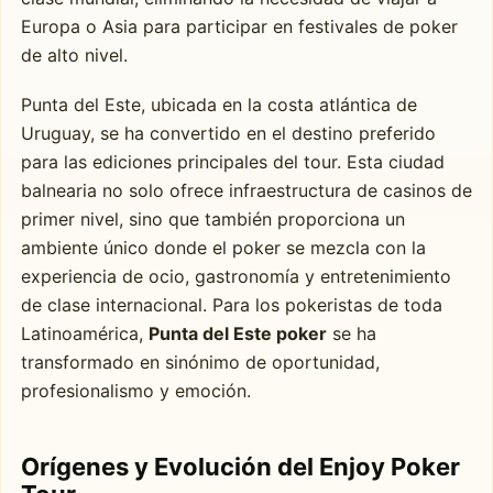
Europa o Asia para participar en festivales de poker
de alto nivel.
Punta del Este, ubicada en la costa atlántica de
Uruguay, se ha convertido en el destino preferido
para las ediciones principales del tour. Esta ciudad
balnearia no solo ofrece infraestructura de casinos de
primer nivel, sino que también proporciona un
ambiente único donde el poker se mezcla con la
experiencia de ocio, gastronomía y entretenimiento
de clase internacional. Para los pokeristas de toda
Latinoamérica,
Punta del Este poker
se ha
transformado en sinónimo de oportunidad,
profesionalismo y emoción.
Orígenes y Evolución del Enjoy Poker