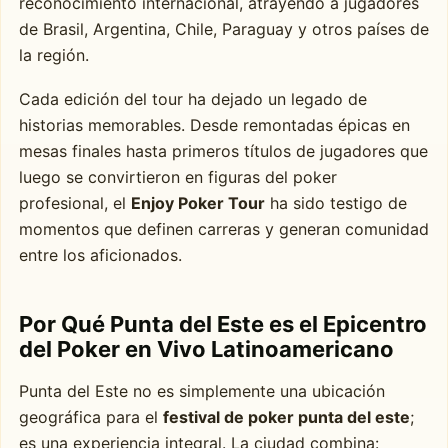
reconocimiento internacional, atrayendo a jugadores
de Brasil, Argentina, Chile, Paraguay y otros países de
la región.
Cada edición del tour ha dejado un legado de
historias memorables. Desde remontadas épicas en
mesas finales hasta primeros títulos de jugadores que
luego se convirtieron en figuras del poker
profesional, el
Enjoy Poker Tour
ha sido testigo de
momentos que definen carreras y generan comunidad
entre los aficionados.
Por Qué Punta del Este es el Epicentro
del Poker en Vivo Latinoamericano
Punta del Este no es simplemente una ubicación
geográfica para el
festival de poker punta del este
;
es una experiencia integral. La ciudad combina: