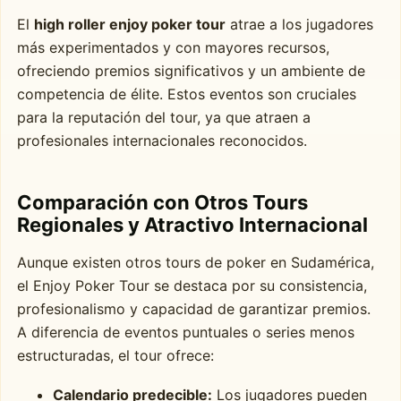
El
high roller enjoy poker tour
atrae a los jugadores
más experimentados y con mayores recursos,
ofreciendo premios significativos y un ambiente de
competencia de élite. Estos eventos son cruciales
para la reputación del tour, ya que atraen a
profesionales internacionales reconocidos.
Comparación con Otros Tours
Regionales y Atractivo Internacional
Aunque existen otros tours de poker en Sudamérica,
el Enjoy Poker Tour se destaca por su consistencia,
profesionalismo y capacidad de garantizar premios.
A diferencia de eventos puntuales o series menos
estructuradas, el tour ofrece:
Calendario predecible:
Los jugadores pueden