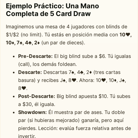
Ejemplo Práctico: Una Mano
Completa de 5 Card Draw
Imaginemos una mesa de 4 jugadores con blinds de
$1/$2 (no limit). Tú estás en posición media con
10♥,
10♦, 7♠, 4♣, 2♦
(un par de dieces).
Pre-Descarte:
El big blind sube a $6. Tú igualas
(call), los demás foldean.
Descarte:
Descartas 7♠, 4♣, 2♦ (tres cartas
basura) y recibes J♠, 8♥. Ahora: 10♥, 10♦, J♠,
8♥.
Post-Descarte:
Big blind apuesta $10. Tú subes
a $30, él iguala.
Showdown:
Él muestra par de ases. Tu doble
par (si hubieras mejorado) ganaría, pero aquí
pierdes. Lección: evalúa fuerza relativa antes de
invertir.