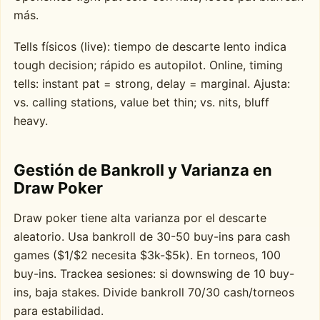
más.
Tells físicos (live): tiempo de descarte lento indica
tough decision; rápido es autopilot. Online, timing
tells: instant pat = strong, delay = marginal. Ajusta:
vs. calling stations, value bet thin; vs. nits, bluff
heavy.
Gestión de Bankroll y Varianza en
Draw Poker
Draw poker tiene alta varianza por el descarte
aleatorio. Usa bankroll de 30-50 buy-ins para cash
games ($1/$2 necesita $3k-$5k). En torneos, 100
buy-ins. Trackea sesiones: si downswing de 10 buy-
ins, baja stakes. Divide bankroll 70/30 cash/torneos
para estabilidad.