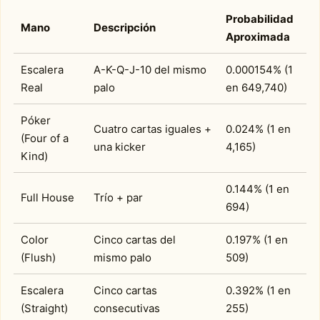
Probabilidad
Mano
Descripción
Aproximada
Escalera
A-K-Q-J-10 del mismo
0.000154% (1
Real
palo
en 649,740)
Póker
Cuatro cartas iguales +
0.024% (1 en
(Four of a
una kicker
4,165)
Kind)
0.144% (1 en
Full House
Trío + par
694)
Color
Cinco cartas del
0.197% (1 en
(Flush)
mismo palo
509)
Escalera
Cinco cartas
0.392% (1 en
(Straight)
consecutivas
255)