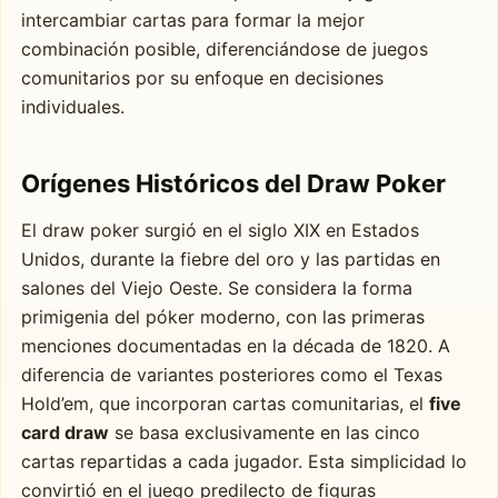
intercambiar cartas para formar la mejor
combinación posible, diferenciándose de juegos
comunitarios por su enfoque en decisiones
individuales.
Orígenes Históricos del Draw Poker
El draw poker surgió en el siglo XIX en Estados
Unidos, durante la fiebre del oro y las partidas en
salones del Viejo Oeste. Se considera la forma
primigenia del póker moderno, con las primeras
menciones documentadas en la década de 1820. A
diferencia de variantes posteriores como el Texas
Hold’em, que incorporan cartas comunitarias, el
five
card draw
se basa exclusivamente en las cinco
cartas repartidas a cada jugador. Esta simplicidad lo
convirtió en el juego predilecto de figuras