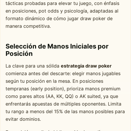
tácticas probadas para elevar tu juego, con énfasis
en posiciones, pot odds y psicología, adaptadas al
formato dinámico de cómo jugar draw poker de
manera competitiva.
Selección de Manos Iniciales por
Posición
La clave para una sólida
estrategia draw poker
comienza antes del descarte: elegir manos jugables
según tu posición en la mesa. En posiciones
tempranas (early position), prioriza manos premium
como pares altos (AA, KK, QQ) o AK suited, ya que
enfrentarás apuestas de múltiples oponentes. Limita
tu rango a menos del 15% de las manos posibles para
evitar dominios.