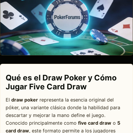
Qué es el Draw Poker y Cómo
Jugar Five Card Draw
El
draw poker
representa la esencia original del
póker, una variante clásica donde la habilidad para
descartar y mejorar la mano define el juego.
Conocido principalmente como
five card draw
o
5
card draw
, este formato permite a los jugadores