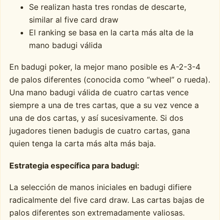
Se realizan hasta tres rondas de descarte,
similar al five card draw
El ranking se basa en la carta más alta de la
mano badugi válida
En badugi poker, la mejor mano posible es A-2-3-4
de palos diferentes (conocida como “wheel” o rueda).
Una mano badugi válida de cuatro cartas vence
siempre a una de tres cartas, que a su vez vence a
una de dos cartas, y así sucesivamente. Si dos
jugadores tienen badugis de cuatro cartas, gana
quien tenga la carta más alta más baja.
Estrategia específica para badugi:
La selección de manos iniciales en badugi difiere
radicalmente del five card draw. Las cartas bajas de
palos diferentes son extremadamente valiosas.