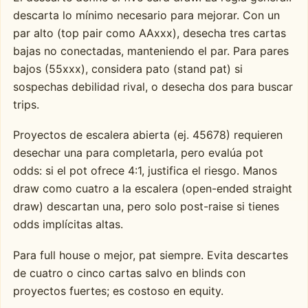
descarta lo mínimo necesario para mejorar. Con un
par alto (top pair como AAxxx), desecha tres cartas
bajas no conectadas, manteniendo el par. Para pares
bajos (55xxx), considera pato (stand pat) si
sospechas debilidad rival, o desecha dos para buscar
trips.
Proyectos de escalera abierta (ej. 45678) requieren
desechar una para completarla, pero evalúa pot
odds: si el pot ofrece 4:1, justifica el riesgo. Manos
draw como cuatro a la escalera (open-ended straight
draw) descartan una, pero solo post-raise si tienes
odds implícitas altas.
Para full house o mejor, pat siempre. Evita descartes
de cuatro o cinco cartas salvo en blinds con
proyectos fuertes; es costoso en equity.