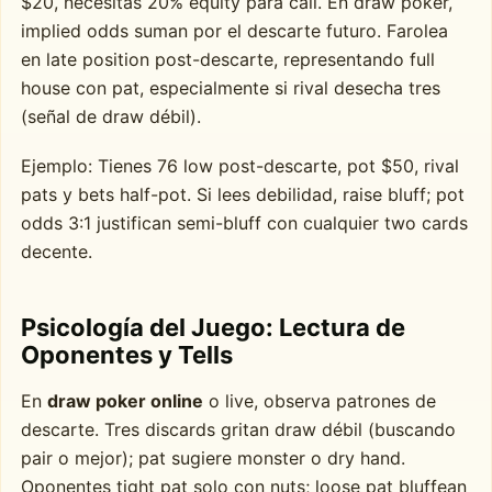
$20, necesitas 20% equity para call. En draw poker,
implied odds suman por el descarte futuro. Farolea
en late position post-descarte, representando full
house con pat, especialmente si rival desecha tres
(señal de draw débil).
Ejemplo: Tienes 76 low post-descarte, pot $50, rival
pats y bets half-pot. Si lees debilidad, raise bluff; pot
odds 3:1 justifican semi-bluff con cualquier two cards
decente.
Psicología del Juego: Lectura de
Oponentes y Tells
En
draw poker online
o live, observa patrones de
descarte. Tres discards gritan draw débil (buscando
pair o mejor); pat sugiere monster o dry hand.
Oponentes tight pat solo con nuts; loose pat bluffean