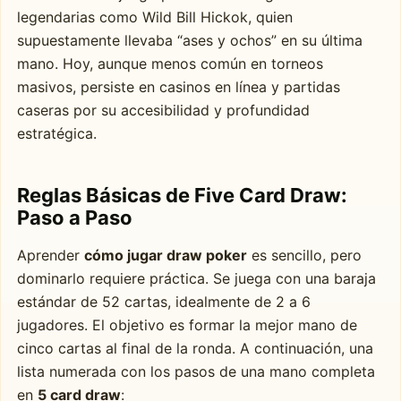
legendarias como Wild Bill Hickok, quien
supuestamente llevaba “ases y ochos” en su última
mano. Hoy, aunque menos común en torneos
masivos, persiste en casinos en línea y partidas
caseras por su accesibilidad y profundidad
estratégica.
Reglas Básicas de Five Card Draw:
Paso a Paso
Aprender
cómo jugar draw poker
es sencillo, pero
dominarlo requiere práctica. Se juega con una baraja
estándar de 52 cartas, idealmente de 2 a 6
jugadores. El objetivo es formar la mejor mano de
cinco cartas al final de la ronda. A continuación, una
lista numerada con los pasos de una mano completa
en
5 card draw
: