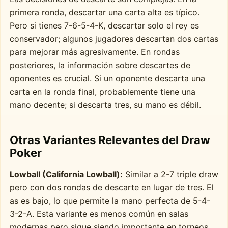
primera ronda, descartar una carta alta es típico.
Pero si tienes 7-6-5-4-K, descartar solo el rey es
conservador; algunos jugadores descartan dos cartas
para mejorar más agresivamente. En rondas
posteriores, la información sobre descartes de
oponentes es crucial. Si un oponente descarta una
carta en la ronda final, probablemente tiene una
mano decente; si descarta tres, su mano es débil.
Otras Variantes Relevantes del Draw
Poker
Lowball (California Lowball):
Similar a 2-7 triple draw
pero con dos rondas de descarte en lugar de tres. El
as es bajo, lo que permite la mano perfecta de 5-4-
3-2-A. Esta variante es menos común en salas
modernas pero sigue siendo importante en torneos