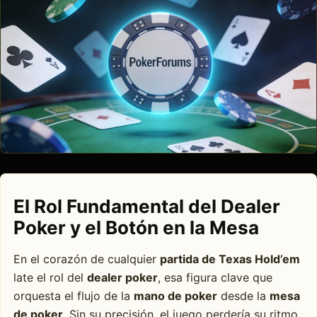
El Rol Fundamental del Dealer
Poker y el Botón en la Mesa
En el corazón de cualquier
partida de Texas Hold’em
late el rol del
dealer poker
, esa figura clave que
orquesta el flujo de la
mano de poker
desde la
mesa
de poker
. Sin su precisión, el juego perdería su ritmo