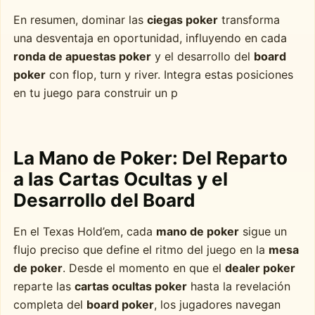
En resumen, dominar las
ciegas poker
transforma
una desventaja en oportunidad, influyendo en cada
ronda de apuestas poker
y el desarrollo del
board
poker
con flop, turn y river. Integra estas posiciones
en tu juego para construir un p
La Mano de Poker: Del Reparto
a las Cartas Ocultas y el
Desarrollo del Board
En el Texas Hold’em, cada
mano de poker
sigue un
flujo preciso que define el ritmo del juego en la
mesa
de poker
. Desde el momento en que el
dealer poker
reparte las
cartas ocultas poker
hasta la revelación
completa del
board poker
, los jugadores navegan