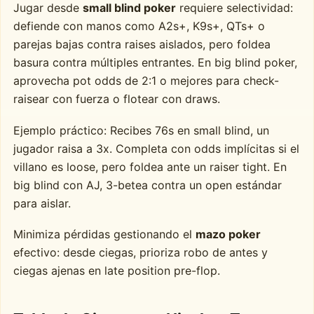
Jugar desde
small blind poker
requiere selectividad:
defiende con manos como A2s+, K9s+, QTs+ o
parejas bajas contra raises aislados, pero foldea
basura contra múltiples entrantes. En big blind poker,
aprovecha pot odds de 2:1 o mejores para check-
raisear con fuerza o flotear con draws.
Ejemplo práctico: Recibes 76s en small blind, un
jugador raisa a 3x. Completa con odds implícitas si el
villano es loose, pero foldea ante un raiser tight. En
big blind con AJ, 3-betea contra un open estándar
para aislar.
Minimiza pérdidas gestionando el
mazo poker
efectivo: desde ciegas, prioriza robo de antes y
ciegas ajenas en late position pre-flop.