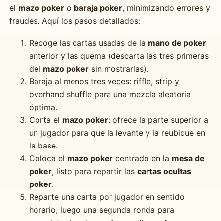
el
mazo poker
o
baraja poker
, minimizando errores y
fraudes. Aquí los pasos detallados:
Recoge las cartas usadas de la
mano de poker
anterior y las quema (descarta las tres primeras
del
mazo poker
sin mostrarlas).
Baraja al menos tres veces: riffle, strip y
overhand shuffle para una mezcla aleatoria
óptima.
Corta el
mazo poker
: ofrece la parte superior a
un jugador para que la levante y la reubique en
la base.
Coloca el
mazo poker
centrado en la
mesa de
poker
, listo para repartir las
cartas ocultas
poker
.
Reparte una carta por jugador en sentido
horario, luego una segunda ronda para