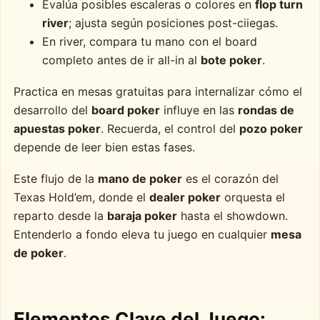
Evalúa posibles escaleras o colores en
flop turn
river
; ajusta según posiciones post-ciiegas.
En river, compara tu mano con el board
completo antes de ir all-in al
bote poker
.
Practica en mesas gratuitas para internalizar cómo el
desarrollo del
board poker
influye en las
rondas de
apuestas poker
. Recuerda, el control del
pozo poker
depende de leer bien estas fases.
Este flujo de la
mano de poker
es el corazón del
Texas Hold’em, donde el
dealer poker
orquesta el
reparto desde la
baraja poker
hasta el showdown.
Entenderlo a fondo eleva tu juego en cualquier
mesa
de poker
.
Elementos Clave del Juego: