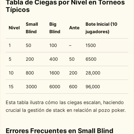
Tabla de Ciegas por Nivel en Torneos
Típicos
Small
Big
Bote Inicial (10
Nivel
Ante
Blind
Blind
jugadores)
1
50
100
–
1500
5
200
400
50
6500
10
800
1600
200
28,000
15
3000
6000
600
96,000
Esta tabla ilustra cómo las ciegas escalan, haciendo
crucial la gestión de stack en relación al pozo poker.
Errores Frecuentes en Small Blind