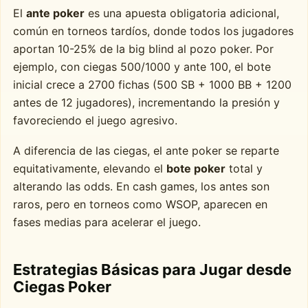
El
ante poker
es una apuesta obligatoria adicional,
común en torneos tardíos, donde todos los jugadores
aportan 10-25% de la big blind al pozo poker. Por
ejemplo, con ciegas 500/1000 y ante 100, el bote
inicial crece a 2700 fichas (500 SB + 1000 BB + 1200
antes de 12 jugadores), incrementando la presión y
favoreciendo el juego agresivo.
A diferencia de las ciegas, el ante poker se reparte
equitativamente, elevando el
bote poker
total y
alterando las odds. En cash games, los antes son
raros, pero en torneos como WSOP, aparecen en
fases medias para acelerar el juego.
Estrategias Básicas para Jugar desde
Ciegas Poker