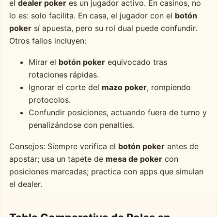
el
dealer poker
es un jugador activo. En casinos, no
lo es: solo facilita. En casa, el jugador con el
botón
poker
sí apuesta, pero su rol dual puede confundir.
Otros fallos incluyen:
Mirar el
botón poker
equivocado tras
rotaciones rápidas.
Ignorar el corte del
mazo poker
, rompiendo
protocolos.
Confundir posiciones, actuando fuera de turno y
penalizándose con penalties.
Consejos: Siempre verifica el
botón poker
antes de
apostar; usa un tapete de
mesa de poker
con
posiciones marcadas; practica con apps que simulan
el dealer.