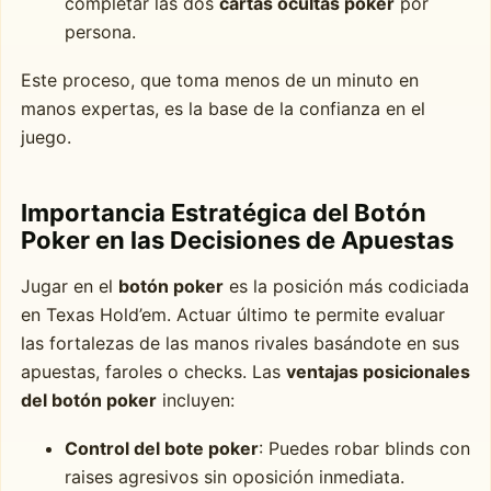
completar las dos
cartas ocultas poker
por
persona.
Este proceso, que toma menos de un minuto en
manos expertas, es la base de la confianza en el
juego.
Importancia Estratégica del Botón
Poker en las Decisiones de Apuestas
Jugar en el
botón poker
es la posición más codiciada
en Texas Hold’em. Actuar último te permite evaluar
las fortalezas de las manos rivales basándote en sus
apuestas, faroles o checks. Las
ventajas posicionales
del botón poker
incluyen:
Control del bote poker
: Puedes robar blinds con
raises agresivos sin oposición inmediata.