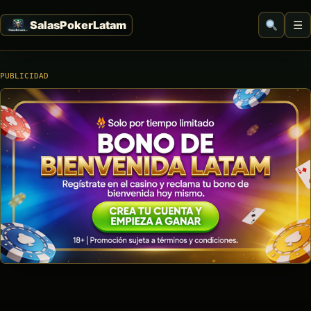
☰
PUBLICIDAD