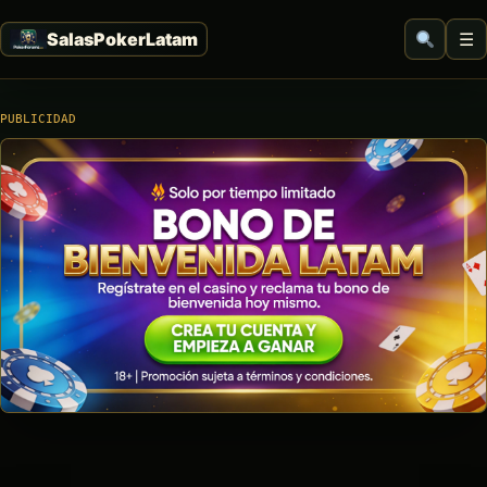
☰
PUBLICIDAD