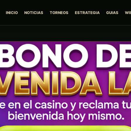
INICIO
NOTICIAS
TORNEOS
ESTRATEGIA
GUIAS
WI