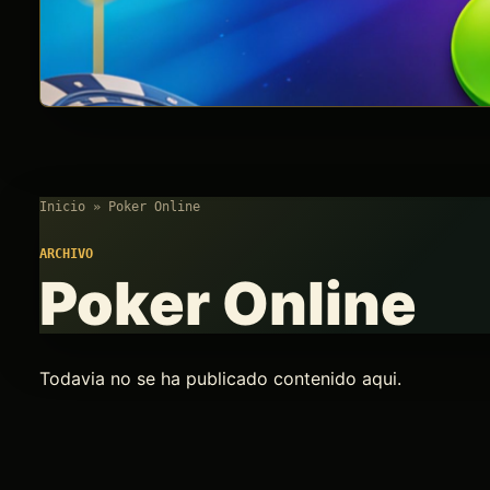
Inicio
»
Poker Online
ARCHIVO
Poker Online
Todavia no se ha publicado contenido aqui.